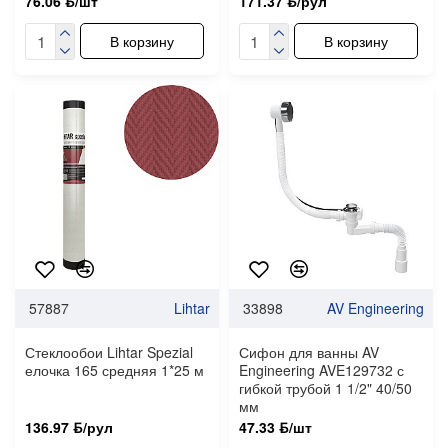
76.06 ƃ/шт
171.37 ƃ/рул
В корзину
В корзину
57887
Lihtar
33898
AV Engineering
Стеклообои Lihtar Spezial
Сифон для ванны AV
елочка 165 средняя 1*25 м
Engineering AVE129732 с
гибкой трубой 1 1/2" 40/50
мм
136.97 ƃ/рул
47.33 ƃ/шт