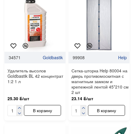
34571
Goldbastik
99908
Help
Удалитель высолов
Сетка-шторка Help 80004 на
Goldbastik BL 42 концентрат
дверь противомоскитная с
1:2 1 л
магнитным замком и
крепежной лентой 45*210 см
2 шт
25.30 ƃ/шт
23.14 ƃ/шт
В корзину
В корзину