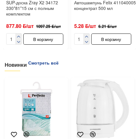
SUP-доска Zray X2 34172
Автошампунь Felix 411040005
330*81*15 см с полным
концентрат 500 мл
комплектом
877.80 ƃ/шт
5.28 ƃ/шт
1097.25 ƃ/шт
6.21 ƃ/шт
В корзину
В корзину
Смотреть всё
Новинки