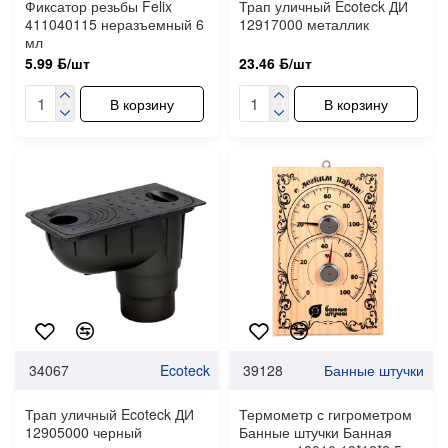
Фиксатор резьбы Felix
Трап уличный Ecoteck ДИ
411040115 неразъемный 6
12917000 металлик
мл
5.99 ƃ/шт
23.46 ƃ/шт
В корзину
В корзину
34067
Ecoteck
39128
Банные штучки
Трап уличный Ecoteck ДИ
Термометр с гигрометром
12905000 черный
Банные штучки Банная