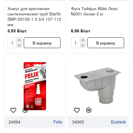
Хомут для крепления
Фуга Тайфун Atlas Люкс
сантехнических труб Starfix
№001 белая 2 кг
SMР-55155-1 3 3/4 107-112
мм
3.53 ƃ/шт
6.50 ƃ/шт
В корзину
В корзину
24994
Felix
34065
Ecoteck