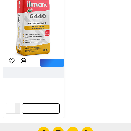
КупиБольше
5550
ilmax
Шпатлевка ilmax 6440 Финиш
полимерная 15 кг
21.87 ƃ/шт
В корзину