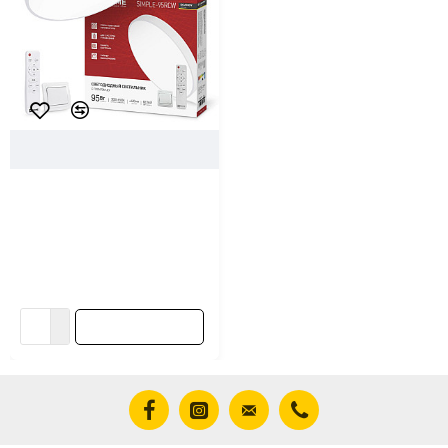
102670
In Home
Светильник светодиодный In
Home Scandy Simple-95RCB с
пультом ДУ 95Вт 230В 3000-
6500K 7600Лм 400*50 мм
белый
96.88 ƃ/шт
В корзину