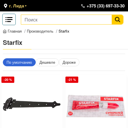
г. Лида
+375 (33) 697-33-30
Производитель
Starfix
Главная
Starfix
По умолчанию
Дешевле
Дороже
-20 %
-21 %