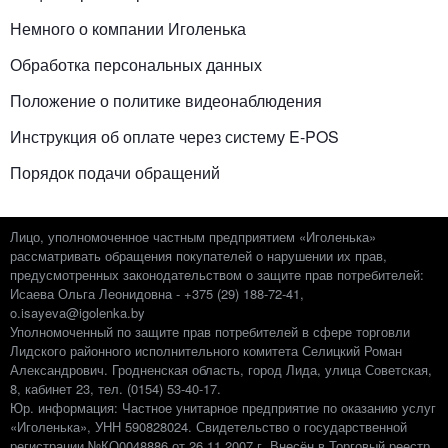
Немного о компании Иголенька
Обработка персональных данных
Положение о политике видеонаблюдения
Инструкция об оплате через систему E-POS
Порядок подачи обращений
Лицо, уполномоченное частным предприятием «Иголенька»
рассматривать обращения покупателей о нарушении их прав,
предусмотренных законодательством о защите прав потребителей:
Исаева Ольга Леонидовна - +375 (29) 188-72-41,
o.isayeva@igolenka.by
Уполномоченный по защите прав потребителей в сфере торговли
Лидского районного исполнительного комитета Селицкий Роман
Александрович. Гродненская область, город Лида, улица Советская,
8, кабинет 23, тел. (0154) 53-40-17.
Юр. информация: Частное унитарное предприятие по оказанию услуг
«Иголенька», УНН 590828024. Свидетельство о государственной
регистрации №КО0048886 от 26.11.2007 г. Внесён в Торговый реестр