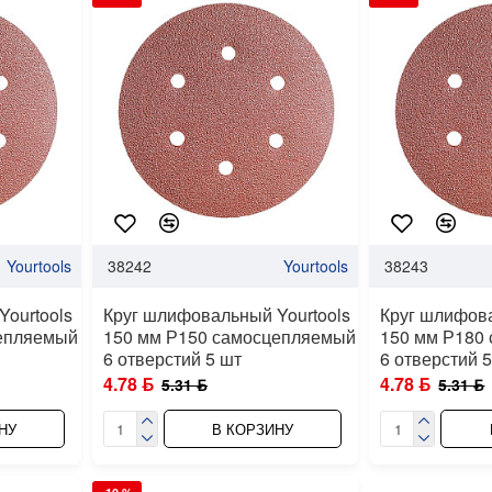
Yourtools
38242
Yourtools
38243
ourtools
Круг шлифовальный Yourtools
Круг шлифова
цепляемый
150 мм Р150 самосцепляемый
150 мм Р180
6 отверстий 5 шт
6 отверстий 
4.78 ƃ
4.78 ƃ
5.31 ƃ
5.31 ƃ
НУ
В КОРЗИНУ