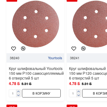
38240
Yourtools
38241
Круг шлифовальный Yourtools
Круг шлифовальный Y
150 мм Р100 самосцепляемый
150 мм Р120 самос
6 отверстий 5 шт
6 отверстий 5 шт
4.78 ƃ
4.78 ƃ
5.31 ƃ
5.31 ƃ
В КОРЗИНУ
В КОРЗИ