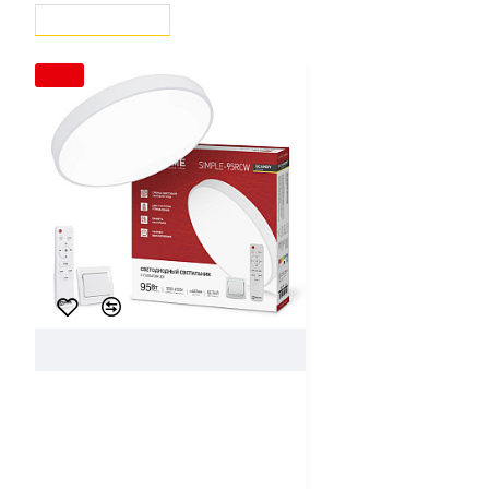
ВЫ СМОТРЕЛИ
СЕЙЧАС СМОТРЯТ
-10 %
102670
In Home
Светильник светодиодный In
Home Scandy Simple-95RCB с
пультом ДУ 95Вт 230В 3000-
6500K 7600Лм 400*50 мм
белый