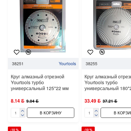
38251
Yourtools
38255
Круг алмазный отрезной
Круг алмазный отрез
Yourtools турбо
Yourtools турбо
универсальный 125*22 мм
универсальный 180*
8.14 ƃ
33.49 ƃ
9.04 ƃ
37.21 ƃ
В КОРЗИНУ
В КОРЗИ
-10 %
-10 %