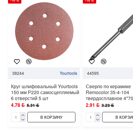
-10 %
-10 %
38244
Yourtools
44595
Круг шлифовальный Yourtools
Сверло по керамике
150 мм Р220 самосцепляемый
Remocolor 35-4-104
6 отверстий 5 шт
твердосплавное 4*7
4.78 ƃ
2.91 ƃ
5.31 ƃ
3.23 ƃ
В КОРЗИНУ
В КОРЗИ