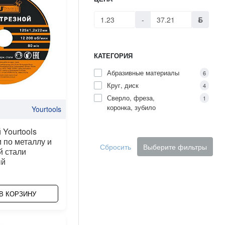
-
ƃ
КАТЕГОРИЯ
Абразивные материалы
6
Круг, диск
4
Сверло, фреза,
1
коронка, зубило
Yourtools
 Yourtools
м по металлу и
Сбросить
Выберите фильтры
 стали
ый
В КОРЗИНУ