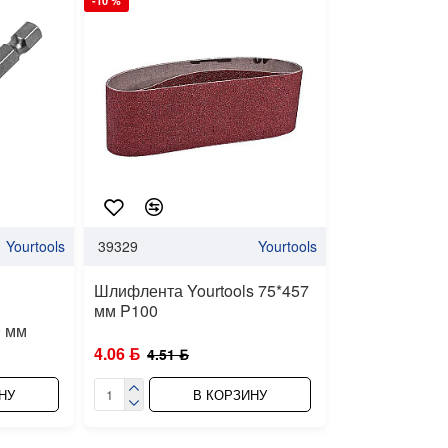
-10 %
Yourtools
39329
Yourtools
Шлифлента Yourtools 75*457
мм P100
0 мм
4.06 ƃ
4.51 ƃ
НУ
В КОРЗИНУ