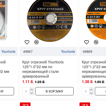
Yourtools
49867
Yourtools
49869
ной
Круг отрезной Yourtools
Круг отрезной
125*1.0*22 мм по
125*1.2*22 м
22 мм
нержавеющей стали
нержавеющей
армированный
армированн
1.11 ƃ
1.38 ƃ
1.23 ƃ
1.53 ƃ
НУ
В КОРЗИНУ
-10 %
-10 %