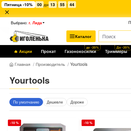
Пятница -10%
00
дн
13
:
55
:
44
Выбрано:
г. Лида
П
Каталог
до -20%
До -20%
🔥 Акции
Прокат
Газонокосилки
Триммеры
Производитель
Yourtools
Главная
Yourtools
По умолчанию
Дешевле
Дороже
-10 %
-10 %