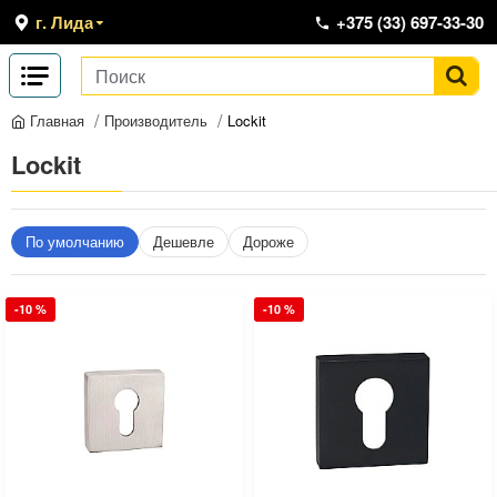
г. Лида
+375 (33) 697-33-30
Производитель
Lockit
Главная
Lockit
По умолчанию
Дешевле
Дороже
-10 %
-10 %