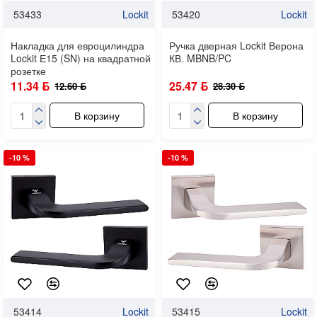
53433
Lockit
53420
Lockit
Накладка для евроцилиндра
Ручка дверная Lockit Верона
Lockit Е15 (SN) на квадратной
КВ. MBNB/PC
розетке
11.34 ƃ
25.47 ƃ
12.60 ƃ
28.30 ƃ
В корзину
В корзину
-10 %
-10 %
53414
Lockit
53415
Lockit