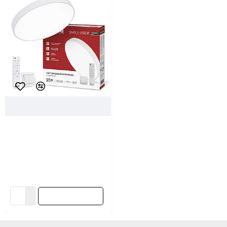
102670
In Home
Светильник светодиодный In
Home Scandy Simple-95RCB с
пультом ДУ 95Вт 230В 3000-
6500K 7600Лм 400*50 мм
белый
96.88 ƃ/шт
В корзину