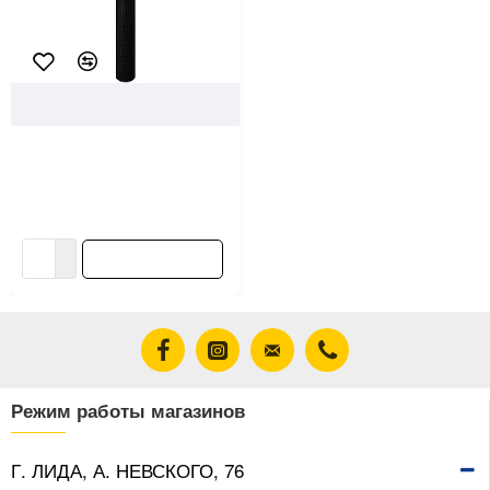
44187
Lihtar
Сетка базальтовая Lihtar
Мини для печей ячейка 6*6
мм 1*10 м
79.59 ƃ/рул
В корзину
Режим работы магазинов
Г. ЛИДА, А. НЕВСКОГО, 76