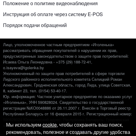
Положение о политике видеонаблюдения
Инструкция об оплате через систему E-POS
Порядок подачи обращений
Лицо, уполномоченное частным предприятием «Иголенька»
рассматривать обращения покупателей о нарушении их прав,
предусмотренных законодательством о защите прав потребителей:
Исаева Ольга Леонидовна - +375 (29) 188-72-41,
o.isayeva@igolenka.by
Уполномоченный по защите прав потребителей в сфере торговли
Лидского районного исполнительного комитета Селицкий Роман
Александрович. Гродненская область, город Лида, улица Советская,
8, кабинет 23, тел. (0154) 53-40-17.
Юр. информация: Частное унитарное предприятие по оказанию услуг
«Иголенька», УНН 590828024. Свидетельство о государственной
регистрации №КО0048886 от 26.11.2007 г. Внесён в Торговый реестр
Республики Беларусь от 16 февраля 2015 г. Регистрационный номер:
‎590828024 Юридический адрес: Республика Беларусь, Гродненская
Мы используем
cookie
, чтобы сохранять ваш поиск,
обл., г. Лида, 1-ый пер. Невского, 2
Создание сайтов:
it-team.by
рекомендовать, полезное и создавать другие удобства