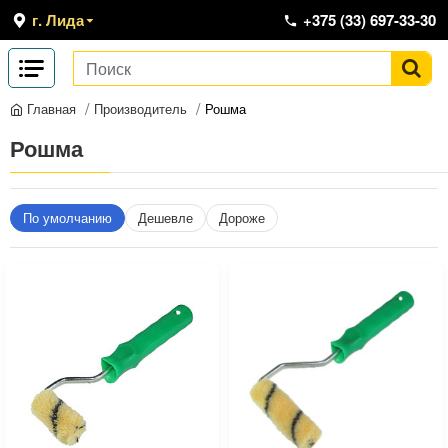
г. Лида
+375 (33) 697-33-30
Производитель
Рошма
Главная
Рошма
По умолчанию
Дешевле
Дороже