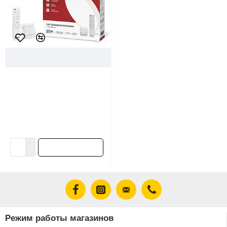
102670
In Home
Светильник светодиодный In
Home Scandy Simple-95RCB с
пультом ДУ 95Вт 230В 3000-
6500K 7600Лм 400*50 мм
белый
96.88 ƃ/шт
В корзину
Режим работы магазинов