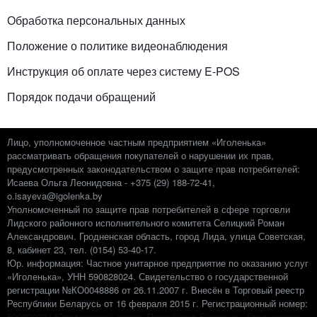
Обработка персональных данных
Положение о политике видеонаблюдения
Инструкция об оплате через систему E-POS
Порядок подачи обращений
Лицо, уполномоченное частным предприятием «Иголенька»
рассматривать обращения покупателей о нарушении их прав,
предусмотренных законодательством о защите прав потребителей:
Исаева Ольга Леонидовна - +375 (29) 188-72-41,
o.isayeva@igolenka.by
Уполномоченный по защите прав потребителей в сфере торговли
Лидского районного исполнительного комитета Селицкий Роман
Александрович. Гродненская область, город Лида, улица Советская,
8, кабинет 23, тел. (0154) 53-40-17.
Юр. информация: Частное унитарное предприятие по оказанию услуг
«Иголенька», УНН 590828024. Свидетельство о государственной
регистрации №КО0048886 от 26.11.2007 г. Внесён в Торговый реестр
Республики Беларусь от 16 февраля 2015 г. Регистрационный номер:
‎590828024 Юридический адрес: Республика Беларусь, Гродненская