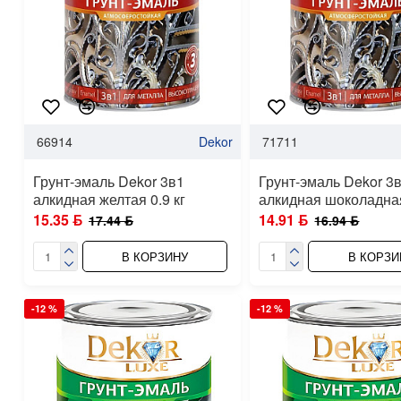
66914
Dekor
71711
Грунт-эмаль Dekor 3в1
Грунт-эмаль Dekor 3
алкидная желтая 0.9 кг
алкидная шоколадная
15.35 ƃ
14.91 ƃ
17.44 ƃ
16.94 ƃ
В КОРЗИНУ
В КОРЗИ
-12 %
-12 %