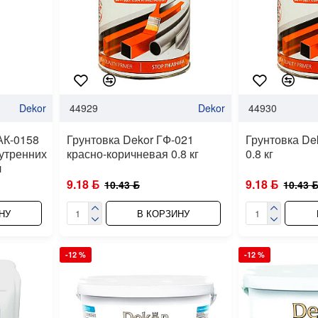
Dekor
44929
Dekor
44930
АК-0158
Грунтовка Dekor ГФ-021
Грунтовка De
утренних
красно-коричневая 0.8 кг
0.8 кг
л
9.18 ƃ
9.18 ƃ
10.43 ƃ
10.43 
НУ
В КОРЗИНУ
-12 %
-12 %