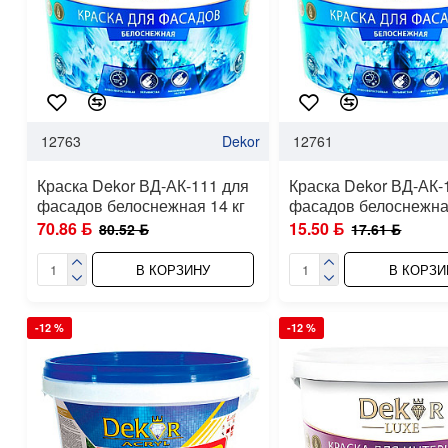
12763
Dekor
12761
Краска Dekor ВД-АК-111 для
Краска Dekor ВД-АК-
фасадов белоснежная 14 кг
фасадов белоснежная
70.86 ƃ
15.50 ƃ
80.52 ƃ
17.61 ƃ
В КОРЗИНУ
В КОРЗИ
-12 %
-12 %