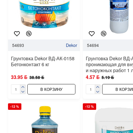
54693
Dekor
54694
Грунтовка Dekor ВД-АК-0158
Грунтовка Dekor ВД-
Бетонконтакт 6 кг
проникающая для вн
и наружных работ 1 
33.95 ƃ
4.57 ƃ
38.58 ƃ
5.19 ƃ
В КОРЗИНУ
В КОРЗИ
-12 %
-12 %