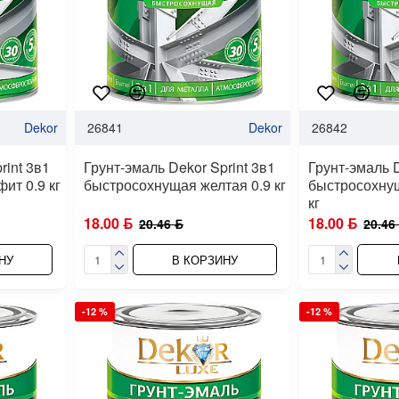
Dekor
26841
Dekor
26842
rint 3в1
Грунт-эмаль Dekor Sprint 3в1
Грунт-эмаль D
ит 0.9 кг
быстросохнущая желтая 0.9 кг
быстросохнущ
кг
18.00 ƃ
18.00 ƃ
20.46 ƃ
20.46
НУ
В КОРЗИНУ
-12 %
-12 %