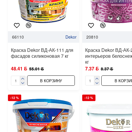
66110
Dekor
20810
Краска Dekor ВД-АК-111 для
Краска Dekor ВД-АК-
фасадов силиконовая 7 кг
интерьеров белоснеж
кг
48.41 ƃ
7.37 ƃ
55.01 ƃ
8.37 ƃ
В КОРЗИНУ
В КОРЗИ
-12 %
-12 %