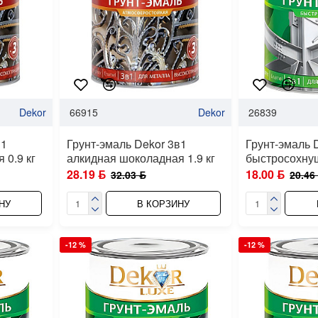
Dekor
66915
Dekor
26839
в1
Грунт-эмаль Dekor 3в1
Грунт-эмаль D
 0.9 кг
алкидная шоколадная 1.9 кг
быстросохнущ
28.19 ƃ
18.00 ƃ
32.03 ƃ
20.46
НУ
В КОРЗИНУ
-12 %
-12 %