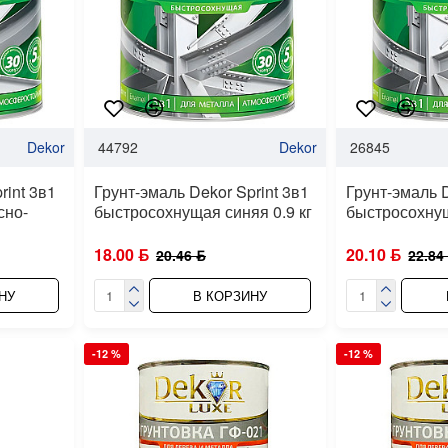
Dekor
44792
Dekor
26845
rint 3в1
Грунт-эмаль Dekor Sprint 3в1
Грунт-эмаль D
сно-
быстросохнущая синяя 0.9 кг
быстросохнущ
18.00 ƃ
20.10 ƃ
20.46 ƃ
22.84
НУ
В КОРЗИНУ
-12 %
-12 %