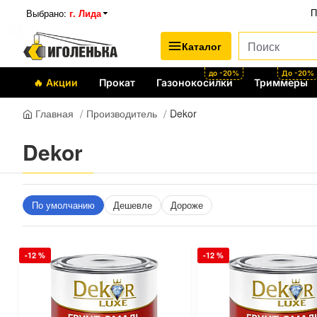
Выбрано:
г. Лида
П
Каталог
до -20%
До -20%
🔥 Акции
Прокат
Газонокосилки
Триммеры
Производитель
Dekor
Главная
Dekor
По умолчанию
Дешевле
Дороже
-12 %
-12 %