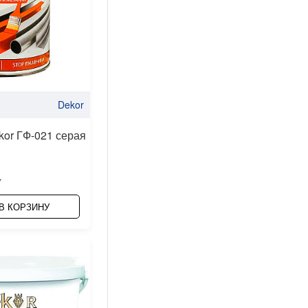
Dekor
kor ГФ-021 серая
ƃ
В КОРЗИНУ