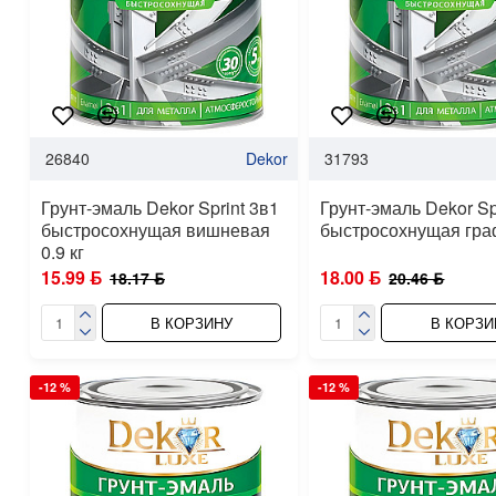
26840
Dekor
31793
Грунт-эмаль Dekor Sprint 3в1
Грунт-эмаль Dekor Sp
быстросохнущая вишневая
быстросохнущая граф
0.9 кг
15.99 ƃ
18.00 ƃ
18.17 ƃ
20.46 ƃ
В КОРЗИНУ
В КОРЗИ
-12 %
-12 %