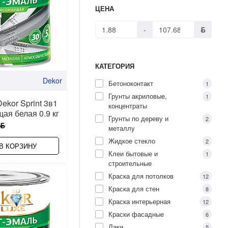
ЦЕНА
-
ƃ
КАТЕГОРИЯ
Dekor
Бетоноконтакт
1
Грунты акриловые,
1
ekor Sprint 3в1
концентраты
ая белая 0.9 кг
Грунты по дереву и
2
 ƃ
металлу
Жидкое стекло
2
В КОРЗИНУ
Клеи бытовые и
1
строительные
Краска для потолков
12
Краска для стен
8
Краска интерьерная
12
Краски фасадные
6
Лаки
5