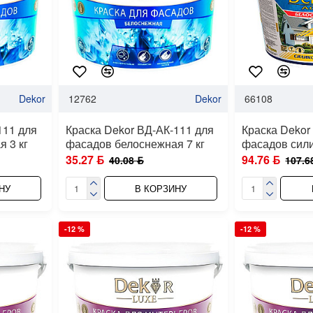
Dekor
12762
Dekor
66108
111 для
Краска Dekor ВД-АК-111 для
Краска Dekor
 3 кг
фасадов белоснежная 7 кг
фасадов сили
35.27 ƃ
94.76 ƃ
40.08 ƃ
107.6
НУ
В КОРЗИНУ
-12 %
-12 %