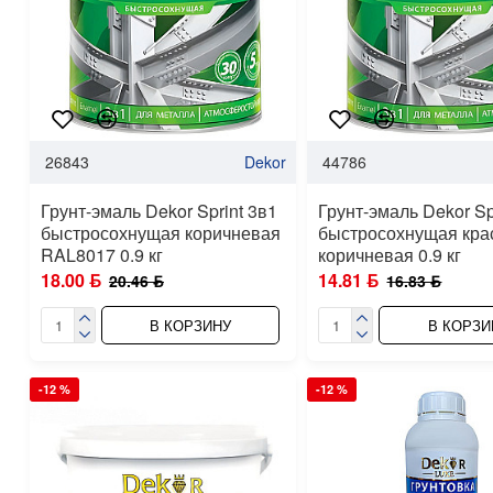
26843
Dekor
44786
Грунт-эмаль Dekor Sprint 3в1
Грунт-эмаль Dekor Sp
быстросохнущая коричневая
быстросохнущая кра
RAL8017 0.9 кг
коричневая 0.9 кг
18.00 ƃ
14.81 ƃ
20.46 ƃ
16.83 ƃ
В КОРЗИНУ
В КОРЗИ
-12 %
-12 %