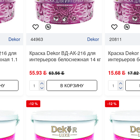
Dekor
44963
Dekor
20811
216 для
Краска Dekor ВД-АК-216 для
Краска Dekor
ная 1.1
интерьеров белоснежная 14 кг
интерьеров б
55.93 ƃ
15.68 ƃ
63.56 ƃ
17.82
НУ
В КОРЗИНУ
-12 %
-12 %