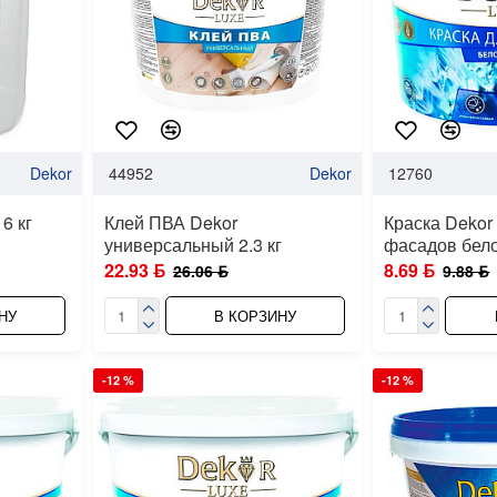
Dekor
44952
Dekor
12760
6 кг
Клей ПВА Dekor
Краска Dekor
универсальный 2.3 кг
фасадов бело
22.93 ƃ
8.69 ƃ
26.06 ƃ
9.88 ƃ
НУ
В КОРЗИНУ
-12 %
-12 %