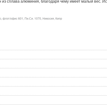
из сплава алюминия, благодаря чему имеет малый вес. Исп
флэт/офис 601, Пи.Си. 1070, Никосия, Кипр