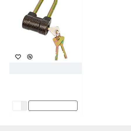
15451
Startul Master
Замок навесной Startul Master
ST9092-55 55 мм
18.98 ƃ/шт
В КОРЗИНУ