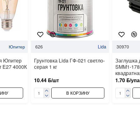
Юпитер
626
Lida
30970
я Юпитер
Грунтовка Lida ГФ-021 светло-
Заглушка д
т E27 4000К
серая 1 кг
SMM1-1788
квадратна
10.44 ƃ/шт
1.70 ƃ/упа
ЗИНУ
В КОРЗИНУ