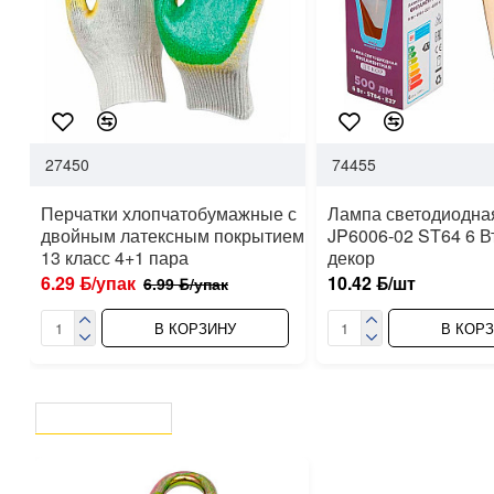
27450
74455
Перчатки хлопчатобумажные с
Лампа светодиодна
двойным латексным покрытием
JP6006-02 ST64 6 В
13 класс 4+1 пара
декор
6.29 ƃ/упак
10.42 ƃ/шт
6.99 ƃ/упак
В КОРЗИНУ
В КОР
ВЫ СМОТРЕЛИ
СЕЙЧАС СМОТРЯТ