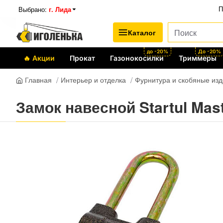
Выбрано:
г. Лида
П
Каталог
до -20%
До -20%
🔥 Акции
Прокат
Газонокосилки
Триммеры
Интерьер и отделка
Фурнитура и скобяные из
Главная
Замок навесной Startul Mas