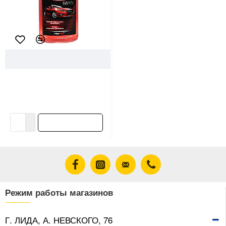
42606
AVS
Автошампунь с воском AVS
AVK-001 A78064S 500 мл
6.31 ƃ/шт
7.01 ƃ/шт
В корзину
Режим работы магазинов
Г. ЛИДА, А. НЕВСКОГО, 76