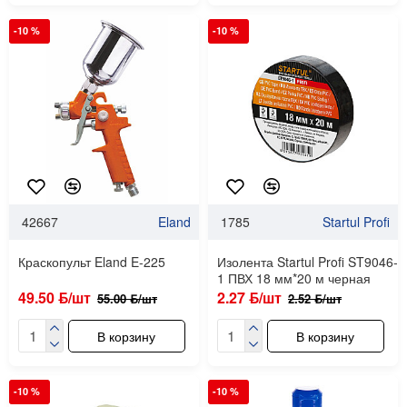
-10 %
-10 %
42667
Eland
1785
Startul Profi
Краскопульт Eland E-225
Изолента Startul Profi ST9046-
1 ПВХ 18 мм*20 м черная
49.50 ƃ/шт
2.27 ƃ/шт
55.00 ƃ/шт
2.52 ƃ/шт
В корзину
В корзину
-10 %
-10 %