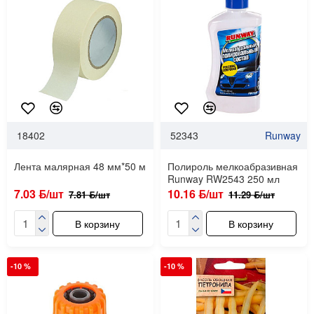
18402
52343
Runway
Лента малярная 48 мм*50 м
Полироль мелкоабразивная
Runway RW2543 250 мл
7.03 ƃ/шт
10.16 ƃ/шт
7.81 ƃ/шт
11.29 ƃ/шт
В корзину
В корзину
-10 %
-10 %