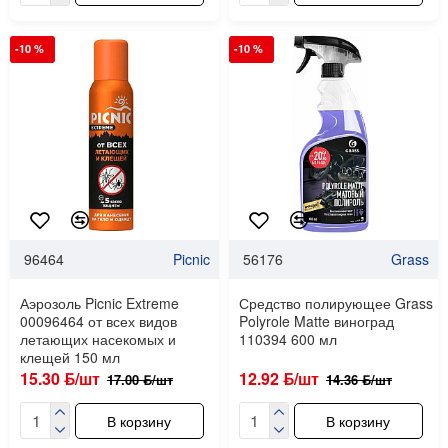
-10 %
-10 %
96464
Picnic
56176
Grass
Аэрозоль Picnic Extreme
Средство полирующее Grass
00096464 от всех видов
Polyrole Matte виноград
летающих насекомых и
110394 600 мл
клещей 150 мл
15.30 ƃ/шт
12.92 ƃ/шт
17.00 ƃ/шт
14.36 ƃ/шт
В корзину
В корзину