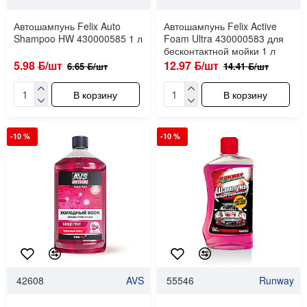
Автошампунь Felix Auto
Автошампунь Felix Active
Shampoo HW 430000585 1 л
Foam Ultra 430000583 для
бесконтактной мойки 1 л
5.98 ƃ/шт
12.97 ƃ/шт
6.65 ƃ/шт
14.41 ƃ/шт
В корзину
В корзину
-10 %
-10 %
42608
AVS
55546
Runway