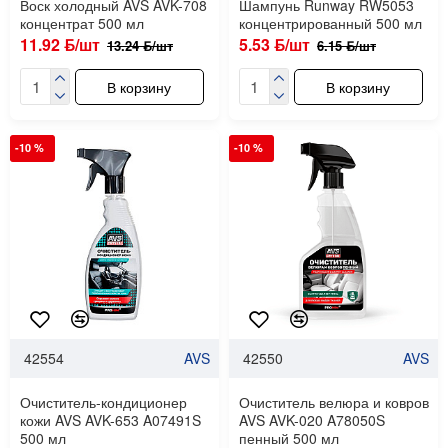
Воск холодный AVS AVK-708
Шампунь Runway RW5053
концентрат 500 мл
концентрированный 500 мл
11.92 ƃ/шт
5.53 ƃ/шт
13.24 ƃ/шт
6.15 ƃ/шт
В корзину
В корзину
-10 %
-10 %
42554
AVS
42550
AVS
Очиститель-кондиционер
Очиститель велюра и ковров
кожи AVS AVK-653 A07491S
AVS AVK-020 A78050S
500 мл
пенный 500 мл