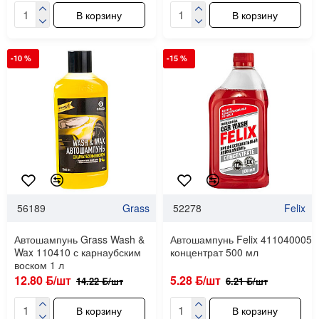
В корзину
В корзину
-10 %
-15 %
56189
Grass
52278
Felix
Автошампунь Grass Wash &
Автошампунь Felix 411040005
Wax 110410 с карнаубским
концентрат 500 мл
воском 1 л
12.80 ƃ/шт
5.28 ƃ/шт
14.22 ƃ/шт
6.21 ƃ/шт
В корзину
В корзину