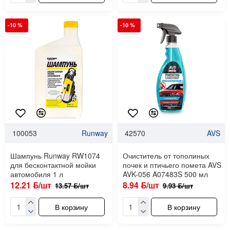
-10 %
-10 %
100053
Runway
42570
AVS
Шампунь Runway RW1074
Очиститель от тополиных
для бесконтактной мойки
почек и птичьего помета AVS
автомобиля 1 л
AVK-056 A07483S 500 мл
12.21 ƃ/шт
8.94 ƃ/шт
13.57 ƃ/шт
9.93 ƃ/шт
В корзину
В корзину