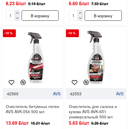
8.23 ƃ/шт
6.60 ƃ/шт
9.14 ƃ/шт
7.33 ƃ/шт
В корзину
В корзину
-10 %
-10 %
42569
AVS
42553
AVS
Очиститель битумных пятен
Очиститель для салона и
AVS AVK-054 500 мл
кузова AVS AVK-651
универсальный 500 мл
13.69 ƃ/шт
5.63 ƃ/шт
15.21 ƃ/шт
6.26 ƃ/шт