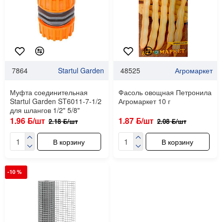
7864
Startul Garden
48525
Агромаркет
Муфта соединительная
Фасоль овощная Петронила
Startul Garden ST6011-7-1/2
Агромаркет 10 г
для шлангов 1/2" 5/8"
1.96 ƃ/шт
1.87 ƃ/шт
2.18 ƃ/шт
2.08 ƃ/шт
В корзину
В корзину
-10 %