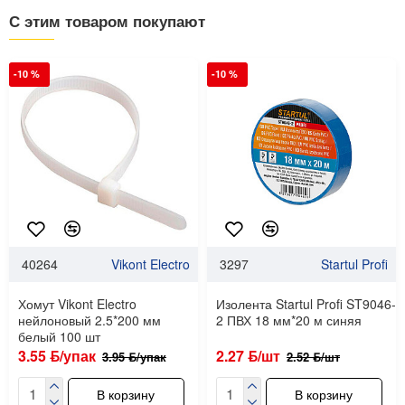
С этим товаром покупают
-10 %
-10 %
40264
Vikont Electro
3297
Startul Profi
Хомут Vikont Electro
Изолента Startul Profi ST9046-
нейлоновый 2.5*200 мм
2 ПВХ 18 мм*20 м синяя
белый 100 шт
3.55 ƃ/упак
2.27 ƃ/шт
3.95 ƃ/упак
2.52 ƃ/шт
В корзину
В корзину