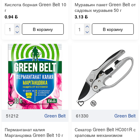
Кислота борная Green Belt 10
Муравьин пакет Green Belt от
г
садовых муравьев 50 г
0.94 ƃ
3.13 ƃ
В корзину
В корзину
51212
Green Belt
61330
Green Belt
Перманганат калия
Секатор Green Belt HC001R с
Марганцовка Green Belt 10 г
храповым механизмом