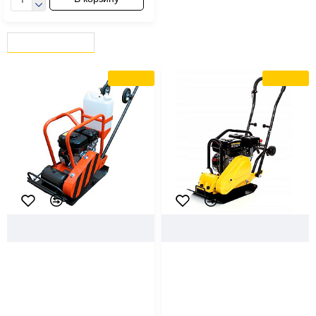
ВЫ СМОТРЕЛИ
СЕЙЧАС СМОТРЯТ
В ПРОКАТ
В ПРОКАТ
73803
Мисом
98375
Hamer
Виброплита Мисом CO-310
Виброплита Hamer X-80