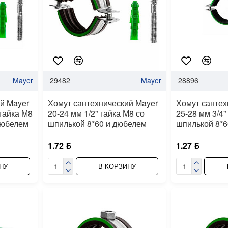
Mayer
29482
Mayer
28896
й Mayer
Хомут сантехнический Mayer
Хомут сантех
 гайка М8
20-24 мм 1/2" гайка М8 со
25-28 мм 3/4"
дюбелем
шпилькой 8*60 и дюбелем
шпилькой 8*6
1.72 ƃ
1.27 ƃ
НУ
В КОРЗИНУ