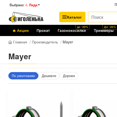
Выбрано:
г. Лида
П
Каталог
до -20%
До -20%
🔥 Акции
Прокат
Газонокосилки
Триммеры
Производитель
Mayer
Главная
Mayer
По умолчанию
Дешевле
Дороже