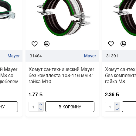
Mayer
31464
Mayer
31391
й Mayer
Хомут сантехнический Mayer
Хомут сантех
 М8 со
без комплекта 108-116 мм 4"
без комплект
 дюбелем
гайка М10
гайка М8
1.77 ƃ
2.36 ƃ
НУ
В КОРЗИНУ