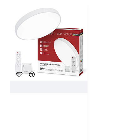
102670
In Home
Светильник светодиодный In
Home Scandy Simple-95RCB с
пультом ДУ 95Вт 230В 3000-
6500K 7600Лм 400*50 мм
белый
96.88 ƃ/шт