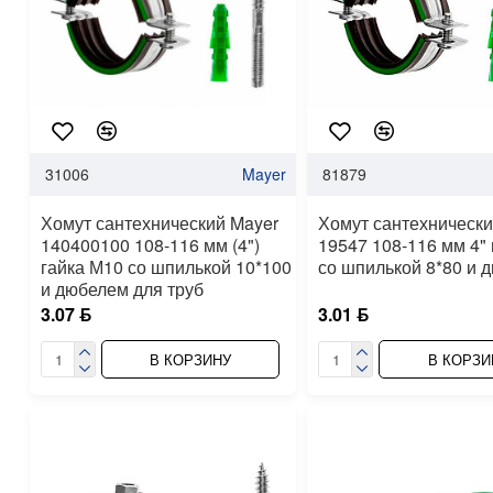
31006
Mayer
81879
Хомут сантехнический Mayer
Хомут сантехнически
140400100 108-116 мм (4")
19547 108-116 мм 4"
гайка М10 со шпилькой 10*100
со шпилькой 8*80 и 
и дюбелем для труб
3.07 ƃ
3.01 ƃ
В КОРЗИНУ
В КОРЗИ