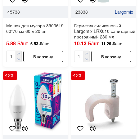
45738
23838
Largomix
Мешок для мусора 8903619
Герметик силиконовый
60*70 см 60 л 20 шт
Largomix LRX010 санитарный
прозрачный 280 мл
5.88 ƃ/шт
10.13 ƃ/шт
6.53 ƃ/шт
11.26 ƃ/шт
В корзину
В корзину
-10 %
-10 %