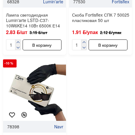
68328
Lumin'arte
77530
Fortisflex
Лампа светодиодная
Скоба Fortisflex СПК 7 50025
Lumin'arte LSTD-С37-
пластиковая 50 шт
10W6KE14 10Bт 6500К Е14
2.83 ƃ/шт
1.91 ƃ/упак
3.15 ƃ/шт
2.12 ƃ/упак
В корзину
В корзину
-10 %
78398
Navr