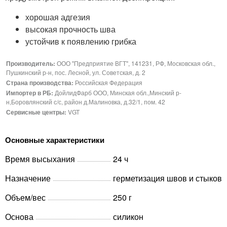
хорошая адгезия
высокая прочность шва
устойчив к появлению грибка
Производитель:
ООО "Предприятие ВГТ", 141231, РФ, Московская обл.,
Пушкинский р-н, пос. Лесной, ул. Советская, д. 2
Страна производства:
Российская Федерация
Импортер в РБ:
ДойлидФарб ООО, Минская обл.,Минский р-
н,Боровлянский с/с, район д.Малиновка, д.32/1, пом. 42
Сервисные центры:
VGT
Основные характеристики
Время высыхания
24 ч
Назначение
герметизация швов и стыков
Объем/вес
250 г
Основа
силикон