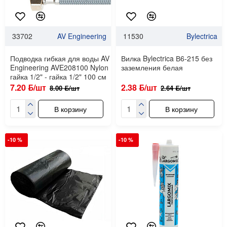
33702
AV Engineering
11530
Bylectrica
Подводка гибкая для воды AV
Вилка Bylectrica В6-215 без
Engineering AVE208100 Nylon
заземления белая
гайка 1/2" - гайка 1/2" 100 см
7.20 ƃ/шт
2.38 ƃ/шт
8.00 ƃ/шт
2.64 ƃ/шт
В корзину
В корзину
-10 %
-10 %