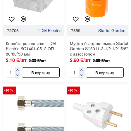
75706
TDM Electric
7859
Startul Garden
Коробка распаечная TDM
Муфта быстросъемная Startul
Electric SQ1401-0512 ОП
Garden ST6011-3-1/2 1/2" 5/8"
80*80*50 мм
с автостопом
2.10 ƃ/шт
2.60 ƃ/шт
2.33 ƃ/шт
2.89 ƃ/шт
В корзину
В корзину
-10 %
-10 %