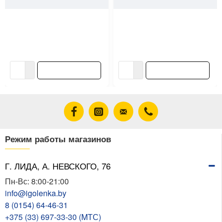
Герметик санитарный VGT
Защитный восковой состав
прозрачный акриловый 0.25
VGT по венецианской
кг
штукатурке 0.9 кг
8.63 ƃ/шт
45.63 ƃ/шт
9.59 ƃ/шт
50.70 ƃ/шт
В корзину
В корзину
Режим работы магазинов
Г. ЛИДА, А. НЕВСКОГО, 76
Пн-Вс: 8:00-21:00
info@igolenka.by
8 (0154) 64-46-31
+375 (33) 697-33-30 (MТС)