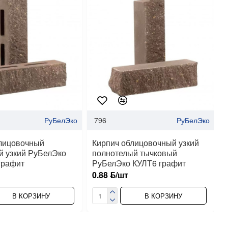
РуБелЭко
796
РуБелЭко
лицовочный
Кирпич облицовочный узкий
й узкий РуБелЭко
полнотелый тычковый
графит
РуБелЭко КУЛТ6 графит
0.88 ƃ/шт
В КОРЗИНУ
В КОРЗИНУ