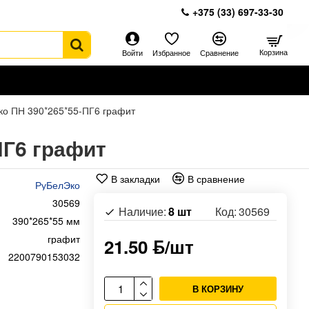
+375 (33) 697-33-30
Корзина
Войти
Избранное
Сравнение
ко ПН 390*265*55-ПГ6 графит
ПГ6 графит
В закладки
В сравнение
РуБелЭко
30569
Наличие:
8 шт
Код:
30569
390*265*55 мм
графит
21.50 ƃ/шт
2200790153032
В КОРЗИНУ