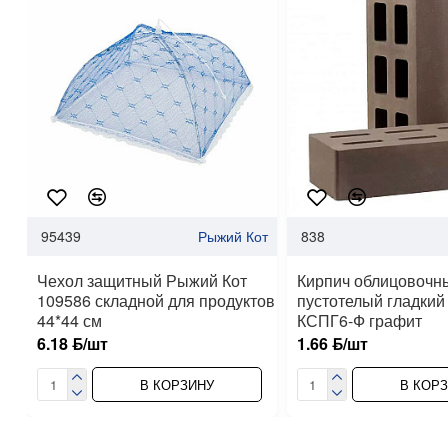
95439
Рыжий Кот
838
Чехол защитный Рыжий Кот
Кирпич облицовочн
109586 складной для продуктов
пустотелый гладки
44*44 см
КСПГ6-Ф графит
6.18 ƃ/шт
1.66 ƃ/шт
В КОРЗИНУ
В КОР