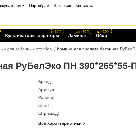
окупателям
Партнёрам
Вакансии
Контакты
-20%
до -20%
до -20%
Культиваторы, аэраторы
Ламинат
Обои
ки для заборных столбов
Крышка для пролета бетонная РуБелЭ
ная РуБелЭко ПН 390*265*55-
Бренд:
Артикул:
Размер:
Цвет:
Штрихкод:
Все характеристики >