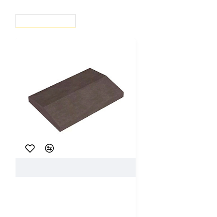
ВЫ СМОТРЕЛИ
СЕЙЧАС СМОТРЯТ
30569
РуБелЭко
Крышка для пролета бетонная
РуБелЭко ПН 390*265*55-ПГ6
графит