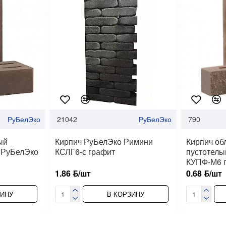
РуБелЭко
21042
РуБелЭко
790
ый
Кирпич РуБелЭко Римини
Кирпич об
й РуБелЭко
КСЛГ6-с графит
пустотелы
КУПФ-М6 
1.86 ƃ/шт
0.68 ƃ/шт
ЗИНУ
В КОРЗИНУ