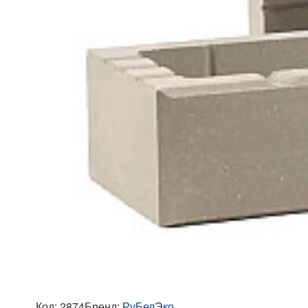
Код:
2874
Бренд:
РуБелЭко