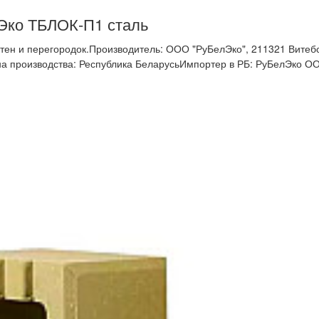
Эко ТБЛОК-П1 сталь
стен и перегородок.Производитель: ООО "РуБелЭко", 211321 Витебс
рана производства: Республика БеларусьИмпортер в РБ: РуБелЭко О