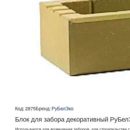
Код:
2875
Бренд:
РуБелЭко
Блок для забора декоративный РуБел
Используется для возведения заборов, для строительства 