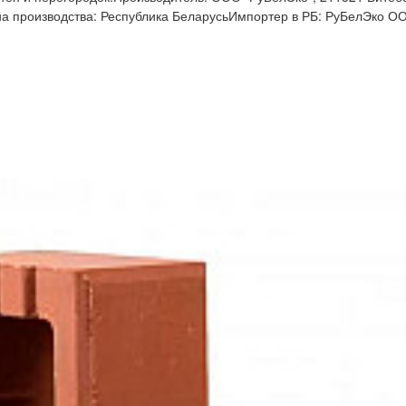
рана производства: Республика БеларусьИмпортер в РБ: РуБелЭко О