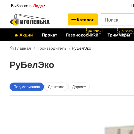
Выбрано:
г. Лида
П
Каталог
до -20%
До -20%
🔥 Акции
Прокат
Газонокосилки
Триммеры
Производитель
РуБелЭко
Главная
РуБелЭко
По умолчанию
Дешевле
Дороже