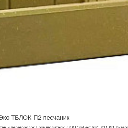
Эко ТБЛОК-П2 песчаник
стен и перегородок.Производитель: ООО "РуБелЭко", 211321 Витебс