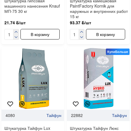
Штукатурка гипсовая
Штукатурка камешковая
машинного нанесения Knauf
PaintFactory Kornik для
МП-75 30 кг
наружных и внутренних работ
15 кг
21.74 ƃ/шт
93.37 ƃ/шт
В корзину
В корзину
КупиБольше
4080
Тайфун
22882
Тайфун
Штукатурка Тайфун Lux
Штукатурка Тайфун Люкс