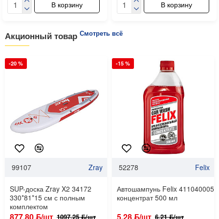
В корзину
В корзину
Смотреть всё
Акционный товар
-20 %
-15 %
99107
Zray
52278
Felix
SUP-доска Zray X2 34172
Автошампунь Felix 411040005
330*81*15 см с полным
концентрат 500 мл
комплектом
877.80 ƃ/шт
5.28 ƃ/шт
1097.25 ƃ/шт
6.21 ƃ/шт