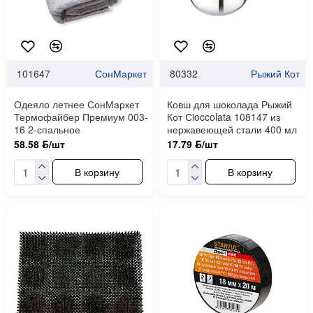
101647
СонМаркет
80332
Рыжий Кот
Одеяло летнее СонМаркет
Ковш для шоколада Рыжий
Термофайбер Премиум 003-
Кот Сioccolata 108147 из
16 2-спальное
нержавеющей стали 400 мл
58.58 ƃ/шт
17.79 ƃ/шт
В корзину
В корзину