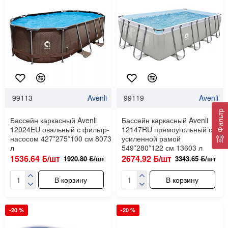
99113
Avenli
99119
Avenli
Фильтр
Бассейн каркасный Avenli
Бассейн каркасный Avenli
12024EU овальный с фильтр-
12147RU прямоугольный с
насосом 427*275*100 см 8073
усиленной рамой
л
549*280*122 см 13603 л
1536.64 ƃ/шт
2674.92 ƃ/шт
1920.80 ƃ/шт
3343.65 ƃ/шт
В корзину
В корзину
-20 %
-20 %