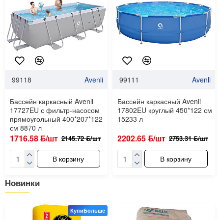
99118
Avenli
99111
Avenli
Бассейн каркасный Avenli
Бассейн каркасный Avenli
17727EU с фильтр-насосом
17802EU круглый 450*122 см
прямоугольный 400*207*122
15233 л
см 8870 л
1716.58 ƃ/шт
2202.65 ƃ/шт
2145.72 ƃ/шт
2753.31 ƃ/шт
В корзину
В корзину
Новинки
КупиБольше