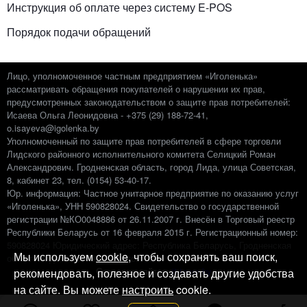
Инструкция об оплате через систему E-POS
Порядок подачи обращений
Лицо, уполномоченное частным предприятием «Иголенька»
рассматривать обращения покупателей о нарушении их прав,
предусмотренных законодательством о защите прав потребителей:
Исаева Ольга Леонидовна - +375 (29) 188-72-41,
o.isayeva@igolenka.by
Уполномоченный по защите прав потребителей в сфере торговли
Лидского районного исполнительного комитета Селицкий Роман
Александрович. Гродненская область, город Лида, улица Советская,
8, кабинет 23, тел. (0154) 53-40-17.
Юр. информация: Частное унитарное предприятие по оказанию услуг
«Иголенька», УНН 590828024. Свидетельство о государственной
регистрации №КО0048886 от 26.11.2007 г. Внесён в Торговый реестр
Республики Беларусь от 16 февраля 2015 г. Регистрационный номер:
‎590828024 Юридический адрес: Республика Беларусь, Гродненская
Мы используем
cookie
, чтобы сохранять ваш поиск,
обл., г. Лида, 1-ый пер. Невского, 2
Создание сайтов:
it-team.by
рекомендовать, полезное и создавать другие удобства
на сайте. Вы можете
настроить
cookie.