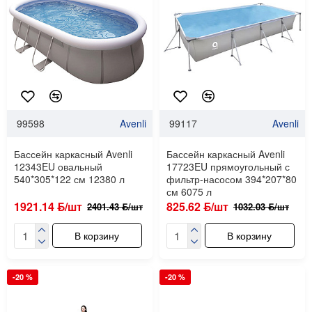
99598
Avenli
99117
Avenli
Бассейн каркасный Avenli
Бассейн каркасный Avenli
12343EU овальный
17723EU прямоугольный с
540*305*122 см 12380 л
фильтр-насосом 394*207*80
см 6075 л
1921.14 ƃ/шт
825.62 ƃ/шт
2401.43 ƃ/шт
1032.03 ƃ/шт
В корзину
В корзину
-20 %
-20 %