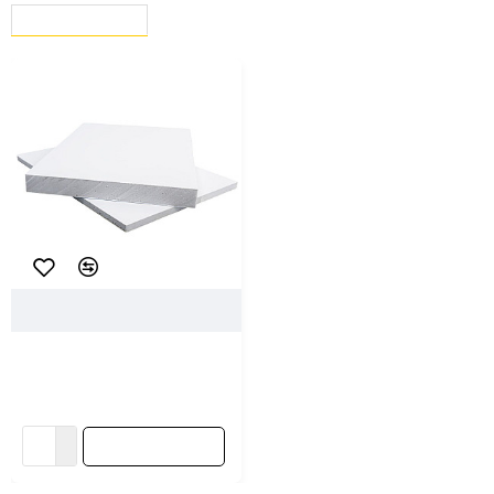
ВЫ СМОТРЕЛИ
СЕЙЧАС СМОТРЯТ
103274
Сэндвич-панель 10/0.6 мм
0.25*3 м матовая
19.40 ƃ/шт
В корзину