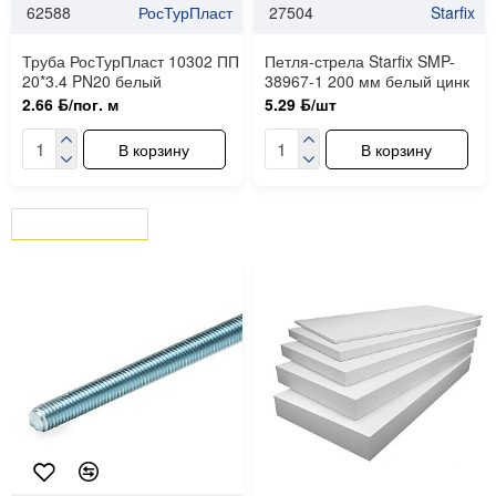
62588
РосТурПласт
27504
Starfix
Труба РосТурПласт 10302 ПП
Петля-стрела Starfix SMP-
20*3.4 PN20 белый
38967-1 200 мм белый цинк
2.66 ƃ/пог. м
5.29 ƃ/шт
В корзину
В корзину
ВЫ СМОТРЕЛИ
СЕЙЧАС СМОТРЯТ