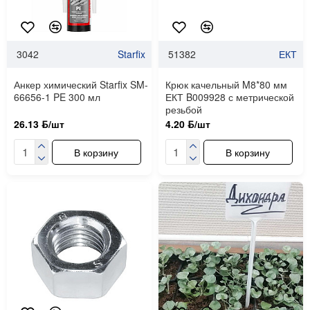
3042
Starfix
51382
ЕКТ
Анкер химический Starfix SM-
Крюк качельный M8*80 мм
66656-1 PE 300 мл
ЕКТ B009928 с метрической
резьбой
26.13 ƃ/шт
4.20 ƃ/шт
В корзину
В корзину