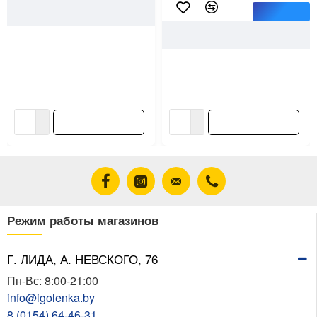
51642
Монтаж
КупиБольше
489
Согрей М
Шпилька резьбовая M10*2000
мм Монтаж BM002445 цинк
Пенопласт Согрей М ППТ-15-
А-Р 1000*1000*50 мм
7.93 ƃ/шт
9.17 ƃ/шт
В корзину
В корзину
Режим работы магазинов
Г. ЛИДА, А. НЕВСКОГО, 76
Пн-Вс: 8:00-21:00
info@igolenka.by
8 (0154) 64-46-31