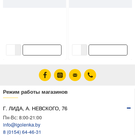
3376
Bylectrica
98587
Arvia Electric
Блок Bylectrica Пралеска Аква
Рамка Arvia Electric Mikra 22
В-РЦ-657 выключатель 1
06 2000 024 4 поста антрацит
клавиша + розетка с
заземлением белая
15.62 ƃ/шт
14.37 ƃ/шт
В корзину
В корзину
Режим работы магазинов
Г. ЛИДА, А. НЕВСКОГО, 76
Пн-Вс: 8:00-21:00
info@igolenka.by
8 (0154) 64-46-31