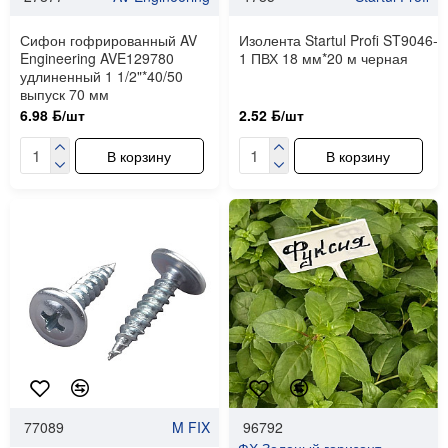
Сифон гофрированный AV
Изолента Startul Profi ST9046-
Engineering AVE129780
1 ПВХ 18 мм*20 м черная
удлиненный 1 1/2"*40/50
выпуск 70 мм
6.98 ƃ/шт
2.52 ƃ/шт
В корзину
В корзину
77089
M FIX
96792