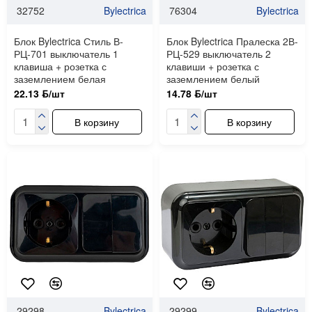
32752
Bylectrica
76304
Bylectrica
Блок Bylectrica Стиль В-
Блок Bylectrica Пралеска 2В-
РЦ-701 выключатель 1
РЦ-529 выключатель 2
клавиша + розетка с
клавиши + розетка с
заземлением белая
заземлением белый
22.13 ƃ/шт
14.78 ƃ/шт
В корзину
В корзину
29298
Bylectrica
29299
Bylectrica