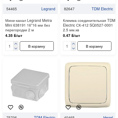
54465
Legrand
82647
TDM Electric
Мини-канал Legrand Metra
Клемма соединительная TDM
Mini 638191 16*16 мм без
Electric СК-412 SQ0527-0001
перегородки 2 м
2.5 мм.кв
4.35 ƃ/шт
0.47 ƃ/шт
В корзину
В корзину
75706
TDM Electric
40465
Hegel