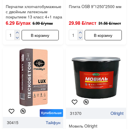
Перчатки хлопчатобумажные
Плита OSB 9*1250*2500 мм
с двойным латексным
покрытием 13 класс 4+1 пара
6.29 ƃ/упак
29.98 ƃ/лист
6.99 ƃ/упак
31.56 ƃ/лист
В корзину
В корзину
31370
Oilright
КупиБольше
30415
Тайфун
Мовиль Oilright