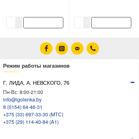
N5207/1W 30Вт черный
H59237/600 20Вт медь
93.63 ƃ/шт
115.25 ƃ/шт
В корзину
В корзину
Режим работы магазинов
Г. ЛИДА, А. НЕВСКОГО, 76
Пн-Вс: 8:00-21:00
info@igolenka.by
8 (0154) 64-46-31
+375 (33) 697-33-30 (MТС)
+375 (29) 114-40-84 (A1)