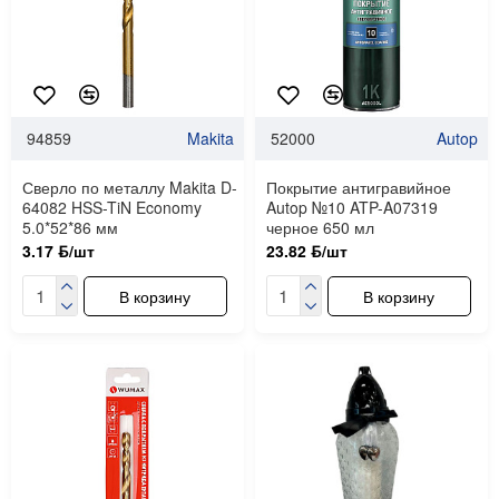
94859
Makita
52000
Autop
Сверло по металлу Makita D-
Покрытие антигравийное
64082 HSS-TiN Economy
Autop №10 ATP-A07319
5.0*52*86 мм
черное 650 мл
3.17 ƃ/шт
23.82 ƃ/шт
В корзину
В корзину