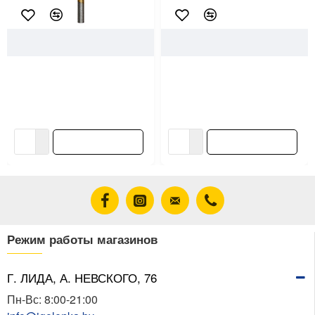
94860
Makita
59219
Berossi
Сверло по металлу Makita D-
Миска Berossi Compact ИК
64107 HSS-TiN Economy
22340000 складная мандарин
6.0*57*93 мм
1.4 л
3.53 ƃ/шт
4.18 ƃ/шт
В корзину
В корзину
Режим работы магазинов
Г. ЛИДА, А. НЕВСКОГО, 76
Пн-Вс: 8:00-21:00