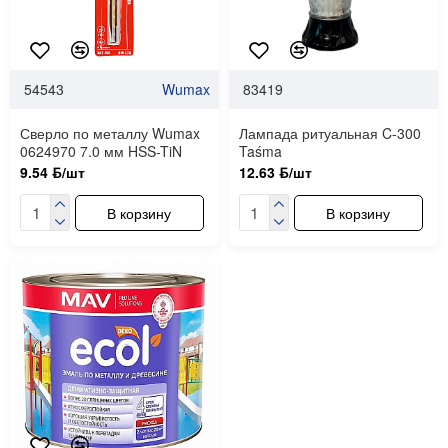
54543
Wumax
83419
Сверло по металлу Wumax
Лампада ритуальная C-300
0624970 7.0 мм HSS-TiN
Taśma
9.54 ƃ/шт
12.63 ƃ/шт
В корзину
В корзину