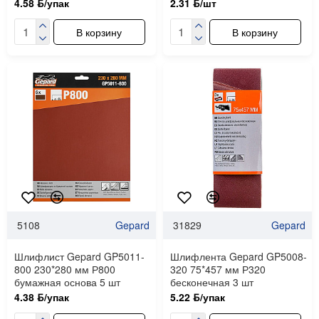
4.58 ƃ/упак
2.31 ƃ/шт
В корзину
В корзину
5108
Gepard
31829
Gepard
Шлифлист Gepard GP5011-
Шлифлента Gepard GP5008-
800 230*280 мм Р800
320 75*457 мм Р320
бумажная основа 5 шт
бесконечная 3 шт
4.38 ƃ/упак
5.22 ƃ/упак