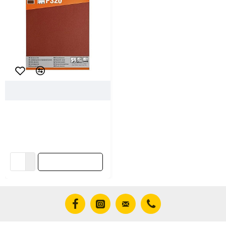
31410
Gepard
Шлифлист Gepard GP5011-
320 230*280 мм Р320
бумажная основа 5 шт
4.38 ƃ/упак
В корзину