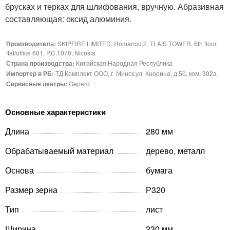
брусках и терках для шлифования, вручную. Абразивная
составляющая: оксид алюминия.
Производитель:
SKIPFIRE LIMITED, Romanou,2, TLAIS TOWER, 6th floor,
flat/office 601, P.C.1070, Nicosia
Страна производства:
Китайская Народная Республика
Импортер в РБ:
ТД Комплект ООО, г. Минск,ул. Кнорина, д.50, ком. 302а
Сервисные центры:
Gepard
Основные характеристики
Длина
280 мм
Обрабатываемый материал
дерево, металл
Основа
бумага
Размер зерна
Р320
Тип
лист
Ширина
230 мм