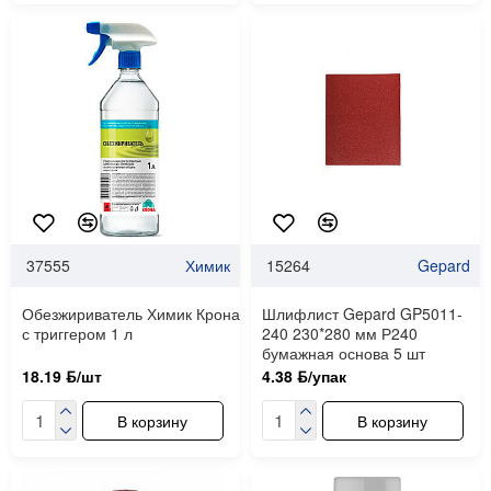
37555
Химик
15264
Gepard
Обезжириватель Химик Крона
Шлифлист Gepard GP5011-
с триггером 1 л
240 230*280 мм Р240
бумажная основа 5 шт
18.19 ƃ/шт
4.38 ƃ/упак
В корзину
В корзину