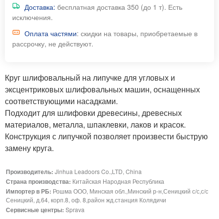
Доставка:
бесплатная доставка 350 (до 1 т). Есть
исключения.
Оплата частями
: скидки на товары, приобретаемые в
рассрочку, не действуют.
Круг шлифовальный на липучке для угловых и
эксцентриковых шлифовальных машин, оснащенных
соответствующими насадками.
Подходит для шлифовки древесины, древесных
материалов, металла, шпаклевки, лаков и красок.
Конструкция с липучкой позволяет произвести быструю
замену круга.
Производитель:
Jinhua Leadoors Co.,LTD, China
Страна производства:
Китайская Народная Республика
Импортер в РБ:
Рошма ООО, Минская обл.,Минский р-н,Сеницкий с/с,с/с
Сеницкий, д.64, корп.8, оф. 8,район жд.станция Колядичи
Сервисные центры:
Sprava