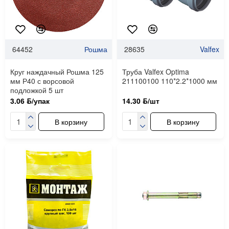
64452
Рошма
28635
Valfex
Круг наждачный Рошма 125
Труба Valfex Optima
мм Р40 с ворсовой
211100100 110*2.2*1000 мм
подложкой 5 шт
3.06 ƃ/упак
14.30 ƃ/шт
В корзину
В корзину