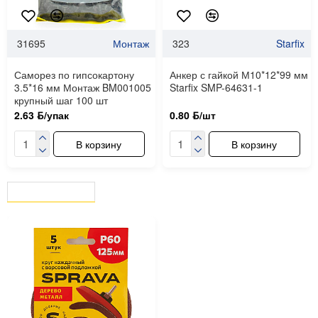
31695
Монтаж
323
Starfix
Саморез по гипсокартону
Анкер с гайкой М10*12*99 мм
3.5*16 мм Монтаж BM001005
Starfix SMP-64631-1
крупный шаг 100 шт
2.63 ƃ/упак
0.80 ƃ/шт
В корзину
В корзину
ВЫ СМОТРЕЛИ
СЕЙЧАС СМОТРЯТ