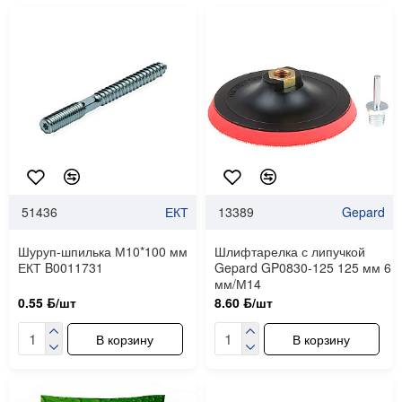
51436
ЕКТ
13389
Gepard
Шуруп-шпилька М10*100 мм
Шлифтарелка с липучкой
ЕКТ B0011731
Gepard GP0830-125 125 мм 6
мм/М14
0.55 ƃ/шт
8.60 ƃ/шт
В корзину
В корзину