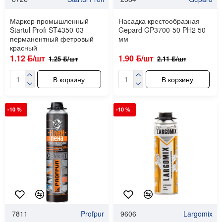
Маркер промышленный
Насадка крестообразная
Startul Profi ST4350-03
Gepard GP3700-50 PH2 50
перманентный фетровый
мм
красный
1.12 ƃ/шт
1.90 ƃ/шт
1.25 ƃ/шт
2.11 ƃ/шт
В корзину
В корзину
-10 %
-10 %
7811
Profpur
9606
Largomix