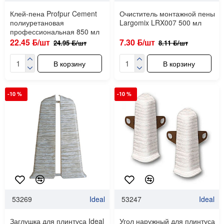
Клей-пена Profpur Cement
Очиститель монтажной пены
полиуретановая
Largomix LRX007 500 мл
профессиональная 850 мл
22.45 ƃ/шт
7.30 ƃ/шт
24.95 ƃ/шт
8.11 ƃ/шт
В корзину
В корзину
-10 %
-10 %
53269
Ideal
53247
Ideal
Заглушка для плинтуса Ideal
Угол наружный для плинтуса