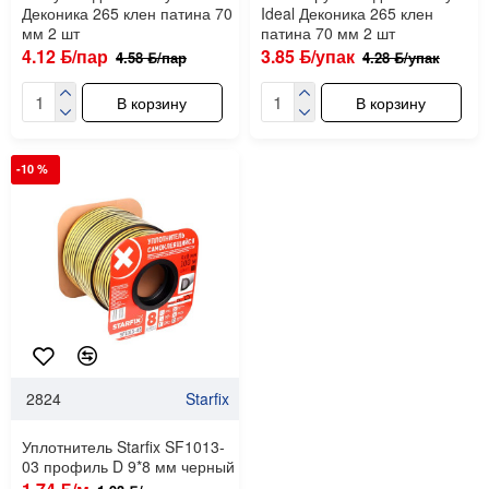
Деконика 265 клен патина 70
Ideal Деконика 265 клен
мм 2 шт
патина 70 мм 2 шт
4.12 ƃ/пар
3.85 ƃ/упак
4.58 ƃ/пар
4.28 ƃ/упак
В корзину
В корзину
-10 %
2824
Starfix
Уплотнитель Starfix SF1013-
03 профиль D 9*8 мм черный