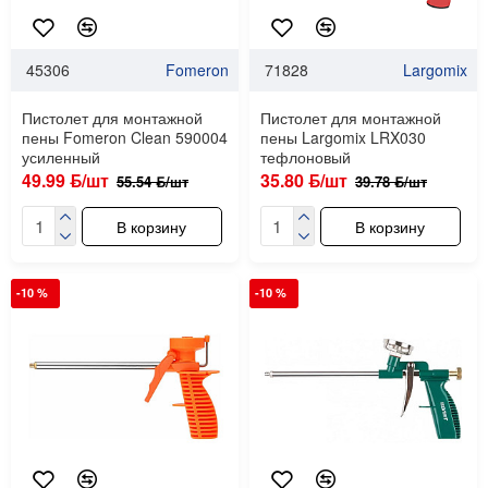
45306
Fomeron
71828
Largomix
Пистолет для монтажной
Пистолет для монтажной
пены Fomeron Clean 590004
пены Largomix LRX030
усиленный
тефлоновый
49.99 ƃ/шт
35.80 ƃ/шт
55.54 ƃ/шт
39.78 ƃ/шт
В корзину
В корзину
-10 %
-10 %