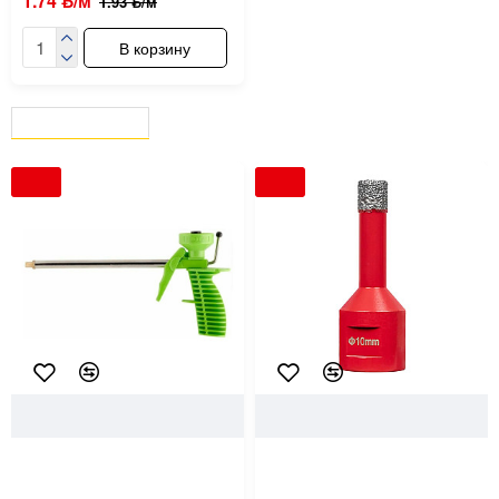
1.74 ƃ/м
1.93 ƃ/м
В корзину
ВЫ СМОТРЕЛИ
СЕЙЧАС СМОТРЯТ
-10 %
-10 %
14819
Сибртех
68136
DLT
Пистолет для монтажной
Коронка алмазная DLT
пены Сибртех 88672
Ceramic Pro 0687 для плитки