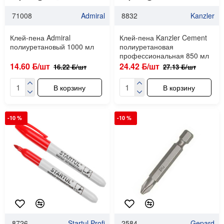
71008
Admiral
8832
Kanzler
Клей-пена Admiral
Клей-пена Kanzler Cement
полиуретановый 1000 мл
полиуретановая
профессиональная 850 мл
14.60 ƃ/шт
24.42 ƃ/шт
16.22 ƃ/шт
27.13 ƃ/шт
В корзину
В корзину
-10 %
-10 %
8726
Startul Profi
2584
Gepard