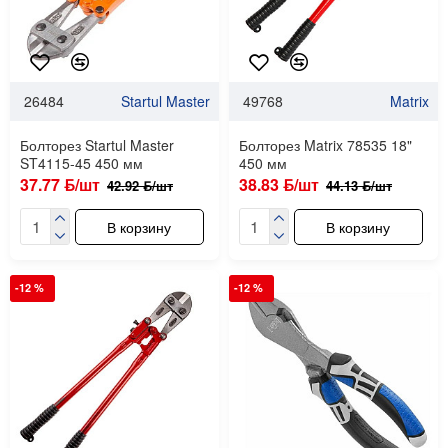
26484
Startul Master
49768
Matrix
Болторез Startul Master
Болторез Matrix 78535 18"
ST4115-45 450 мм
450 мм
37.77 ƃ/шт
38.83 ƃ/шт
42.92 ƃ/шт
44.13 ƃ/шт
В корзину
В корзину
-12 %
-12 %