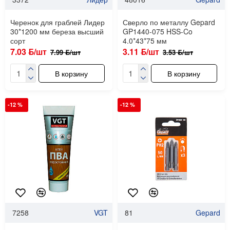
Черенок для граблей Лидер
Сверло по металлу Gepard
30*1200 мм береза высший
GP1440-075 HSS-Co
сорт
4.0*43*75 мм
7.03 ƃ/шт
3.11 ƃ/шт
7.99 ƃ/шт
3.53 ƃ/шт
В корзину
В корзину
-12 %
-12 %
7258
VGT
81
Gepard