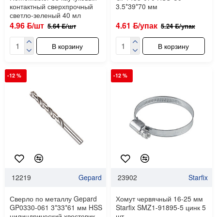
контактный сверхпрочный
3.5*39*70 мм
светло-зеленый 40 мл
4.96 ƃ/шт
4.61 ƃ/упак
5.64 ƃ/шт
5.24 ƃ/упак
В корзину
В корзину
-12 %
-12 %
12219
Gepard
23902
Starfix
Сверло по металлу Gepard
Хомут червячный 16-25 мм
GP0330-061 3*33*61 мм HSS
Starfix SMZ1-91895-5 цинк 5
цилиндрический хвостовик
шт