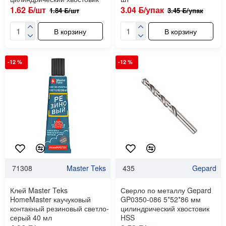
1.62 ƃ/шт
3.04 ƃ/упак
1.84 ƃ/шт
3.45 ƃ/упак
В корзину
В корзину
-12 %
-12 %
71308
Master Teks
435
Gepard
Клей Master Teks
Сверло по металлу Gepard
HomeMaster каучуковый
GP0350-086 5*52*86 мм
контакный резиновый светло-
цилиндрический хвостовик
серый 40 мл
HSS