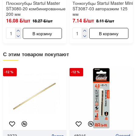
Плоскогубцы Startul Master
Тонкогубцы Startul Master Mini
ST3080-20 комбинированные
ST3087-03 авторазжим 125
200 мм
мм
16.08 ƃ/шт
7.14 ƃ/шт
18.27 ƃ/шт
8.11 ƃ/шт
В корзину
В корзину
С этим товаром покупают
-12 %
-12 %
3372
Лидер
48016
Gepard