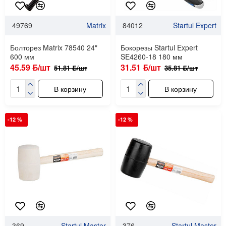
49769
Matrix
84012
Startul Expert
Болторез Matrix 78540 24"
Бокорезы Startul Expert
600 мм
SE4260-18 180 мм
45.59 ƃ/шт
31.51 ƃ/шт
51.81 ƃ/шт
35.81 ƃ/шт
В корзину
В корзину
-12 %
-12 %
369
Startul Master
376
Startul Master