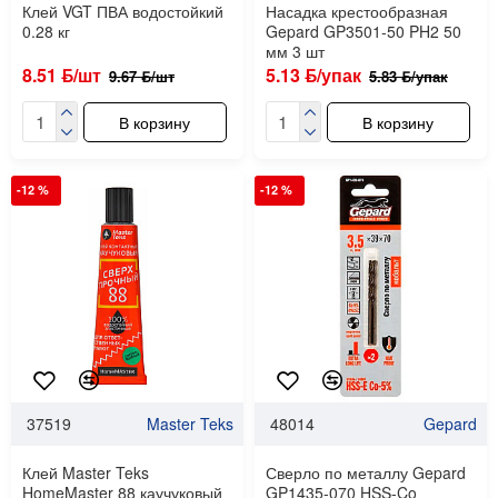
Клей VGT ПВА водостойкий
Насадка крестообразная
0.28 кг
Gepard GP3501-50 PH2 50
мм 3 шт
8.51 ƃ/шт
5.13 ƃ/упак
9.67 ƃ/шт
5.83 ƃ/упак
В корзину
В корзину
-12 %
-12 %
37519
Master Teks
48014
Gepard
Клей Master Teks
Сверло по металлу Gepard
HomeMaster 88 каучуковый
GP1435-070 HSS-Co