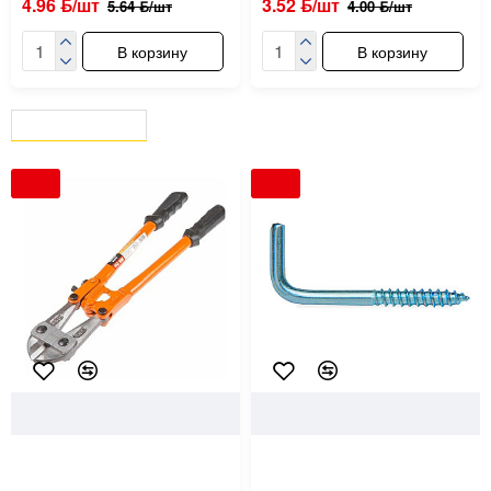
4.96 ƃ/шт
3.52 ƃ/шт
5.64 ƃ/шт
4.00 ƃ/шт
В корзину
В корзину
ВЫ СМОТРЕЛИ
СЕЙЧАС СМОТРЯТ
-12 %
-12 %
21832
Startul Master
51354
Монтаж
Болторез Startul Master
Шуруп 6*100 мм Г-образный
ST4115-90 900 мм
Монтаж BM001708 цинк 3 шт