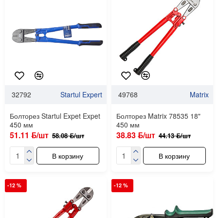
32792
Startul Expert
49768
Matrix
Болторез Startul Expet Expet
Болторез Matrix 78535 18"
450 мм
450 мм
51.11 ƃ/шт
38.83 ƃ/шт
58.08 ƃ/шт
44.13 ƃ/шт
В корзину
В корзину
-12 %
-12 %