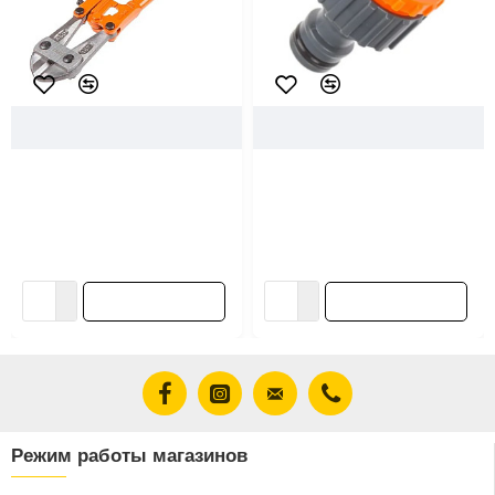
26484
Startul Master
11677
Startul Garden
Болторез Startul Master
Адаптер внешний Startul
ST4115-45 450 мм
Garden ST6011-9 3/4" и 1"
37.77 ƃ/шт
1.84 ƃ/шт
42.92 ƃ/шт
2.09 ƃ/шт
В корзину
В корзину
Режим работы магазинов