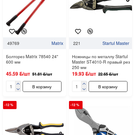
49769
Matrix
221
Startul Master
Болторез Matrix 78540 24"
Ножницы по металлу Startul
600 мм
Master ST4010-R правый рез
250 мм
45.59 ƃ/шт
19.93 ƃ/шт
51.81 ƃ/шт
22.65 ƃ/шт
В корзину
В корзину
-12 %
-12 %