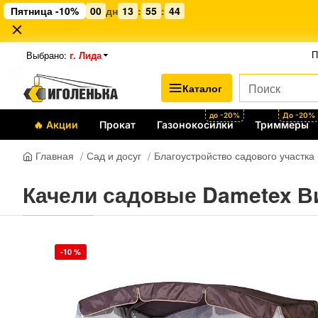
Пятница -10%
00
дн
13
:
55
:
44
Выбрано:
г. Лида
П
Каталог
до -20%
До -20%
🔥 Акции
Прокат
Газонокосилки
Триммеры
Сад и досуг
Благоустройство садового участка
Главная
Качели садовые Dametex В
-10 %