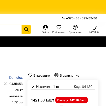
+375 (33) 697-33-30
Корзина
Войти
Избранное
Сравнение
В закладки
В сравнение
Dametex
02_0435453
Наличие:
1 шт
Код:
64130
50 кг
3 человека
1421.58 ƃ/шт
Выгода: 142.16 ƃ/шт
172 см