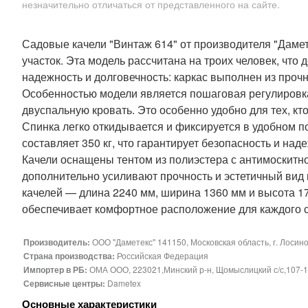
незначительно отличаться от представленного на сайте.
Садовые качели "Винтаж 614" от производителя "Даме
участок. Эта модель рассчитана на троих человек, что
надежность и долговечность: каркас выполнен из прочн
Особенностью модели является пошаговая регулировка 
двуспальную кровать. Это особенно удобно для тех, кт
Спинка легко откидывается и фиксируется в удобном 
составляет 350 кг, что гарантирует безопасность и над
Качели оснащены тентом из полиэстера с антимоскитно
дополнительно усиливают прочность и эстетичный вид 
качелей — длина 2240 мм, ширина 1360 мм и высота 17
обеспечивает комфортное расположение для каждого сид
Производитель:
ООО "Даметекс" 141150, Московская область, г. Лосино
Страна производства:
Российская Федерация
Импортер в РБ:
ОМА ООО, 223021,Минский р-н, Щомыслицкий с/с,107-1
Сервисные центры:
Dametex
Основные характеристики