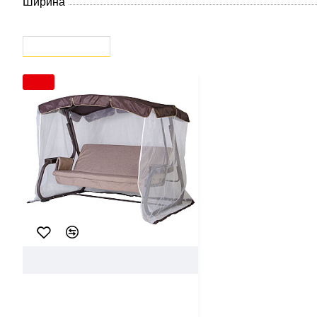
Ширина
ВЫ СМОТРЕЛИ
СЕЙЧАС СМОТРЯТ
-10 %
64130
Dametex
Качели садовые Dametex
Винтаж 614