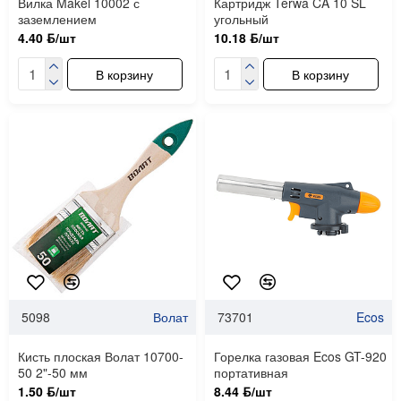
Вилка Makel 10002 с
Картридж Terwa CA 10 SL
заземлением
угольный
4.40 ƃ/шт
10.18 ƃ/шт
В корзину
В корзину
5098
Волат
73701
Ecos
Кисть плоская Волат 10700-
Горелка газовая Ecos GT-920
50 2"-50 мм
портативная
1.50 ƃ/шт
8.44 ƃ/шт