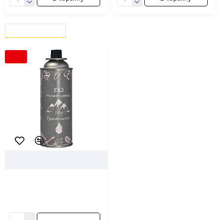
ВЫ СМОТРЕЛИ
СЕЙЧАС СМОТРЯТ
-20 %
75660
Газ универсальный
Туристический 400 мл
2.96 ƃ/шт
3.70 ƃ/шт