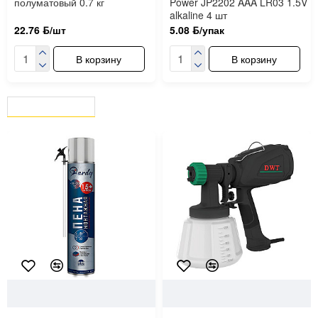
полуматовый 0.7 кг
Power JP2202 AAA LR03 1.5V
alkaline 4 шт
22.76 ƃ/шт
5.08 ƃ/упак
В корзину
В корзину
ВЫ СМОТРЕЛИ
СЕЙЧАС СМОТРЯТ
22322
Hardy
101376
DWT