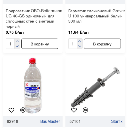
Подрозетник OBO-Bettermann
Герметик силиконовый Grover
UG 46-GS одиночный для
U 100 универсальный белый
сплошных стен с винтами
300 мл
черный
0.75 ƃ/шт
11.64 ƃ/шт
В корзину
В корзину
62918
BauMaster
57101
Starfix