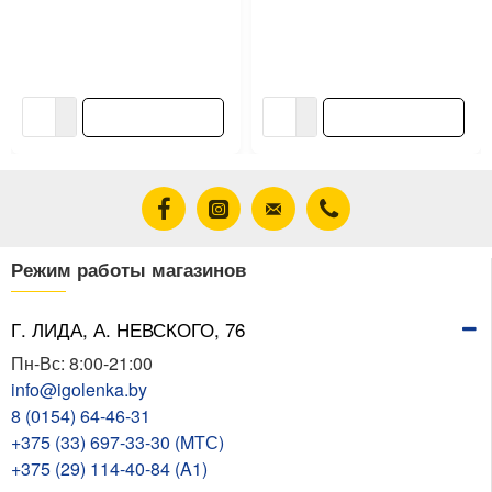
Пена монтажная Hardy 15
Краскопульт DWT ESPP06-
A1488Z бытовая всесезонная
900 электрический
520 мл
14.20 ƃ/шт
214.00 ƃ/шт
В корзину
В корзину
Режим работы магазинов
Г. ЛИДА, А. НЕВСКОГО, 76
Пн-Вс: 8:00-21:00
info@igolenka.by
8 (0154) 64-46-31
+375 (33) 697-33-30 (MТС)
+375 (29) 114-40-84 (A1)