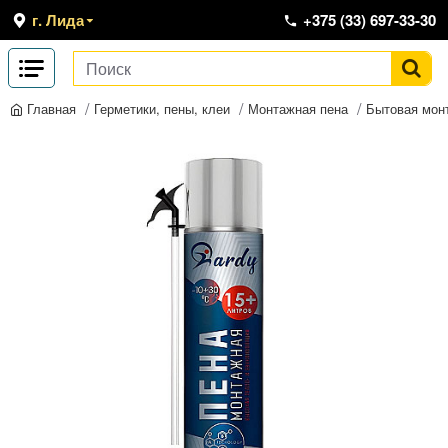
г. Лида
+375 (33) 697-33-30
Герметики, пены, клеи
Монтажная пена
Бытовая мон
Главная