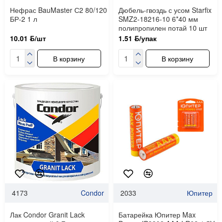
Нефрас BauMaster С2 80/120
Дюбель-гвоздь с усом Starfix
БР-2 1 л
SMZ2-18216-10 6*40 мм
полипропилен потай 10 шт
10.01 ƃ/шт
1.51 ƃ/упак
В корзину
В корзину
4173
Condor
2033
Юпитер
Лак Condor Granit Lack
Батарейка Юпитер Max