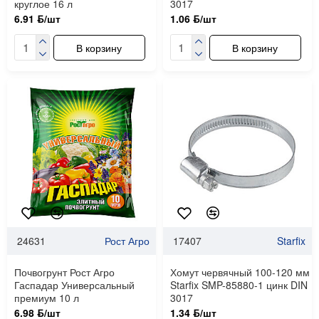
круглое 16 л
3017
6.91 ƃ/шт
1.06 ƃ/шт
В корзину
В корзину
24631
Рост Агро
17407
Starfix
Почвогрунт Рост Агро
Хомут червячный 100-120 мм
Гаспадар Универсальный
Starfix SMP-85880-1 цинк DIN
премиум 10 л
3017
6.98 ƃ/шт
1.34 ƃ/шт