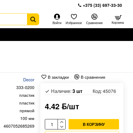
+375 (33) 697-33-30
Корзина
Войти
Избранное
Сравнение
В закладки
В сравнение
Decor
333-0200
Наличие:
3 шт
Код:
45076
пластик
пластик
4.42 ƃ/шт
прямой
100 мм
В КОРЗИНУ
4607052685269