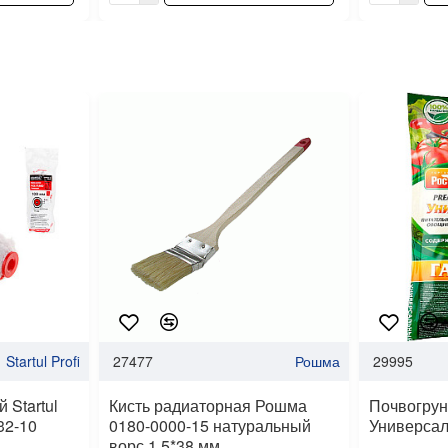
Startul Profi
27477
Рошма
29995
 Startul
Кисть радиаторная Рошма
Почвогрун
32-10
0180-0000-15 натуральный
Универсал
ворс 1.5*38 мм