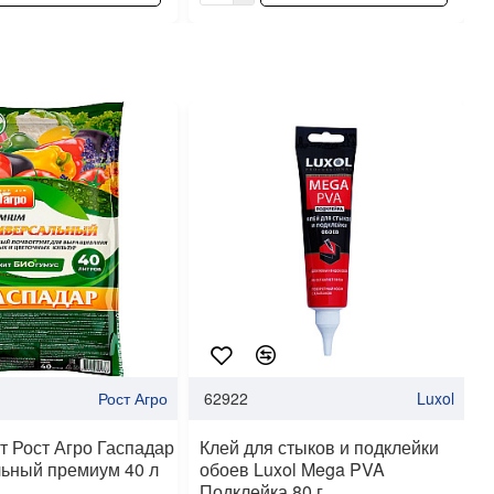
Рост Агро
62922
Luxol
т Рост Агро Гаспадар
Клей для стыков и подклейки
ьный премиум 40 л
обоев Luxol Mega PVA
Подклейка 80 г