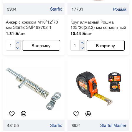
3904
Starfix
17731
Рошма
Анкер с крюком М10*12*70
Круг алмазный Рошма
мм Starfix SMP-99702-1
125*20(22.2) мм сегментный
1.31 ƃ/шт
10.44 ƃ/шт
В корзину
В корзину
48155
Starfix
8921
Startul Master