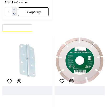
18.81 ƃ/пог. м
В корзину
ВЫ СМОТРЕЛИ
СЕЙЧАС СМОТРЯТ
3504
Starfix
17731
Рошма
Петля Starfix SMP-77778-1
Круг алмазный Рошма
130 мм левая белый цинк
125*20(22.2) мм сегментный