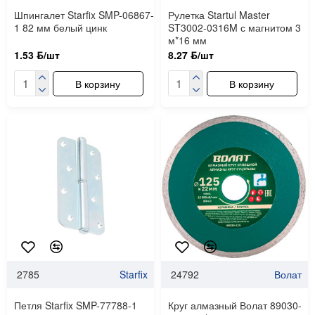
Шпингалет Starfix SMP-06867-
Рулетка Startul Master
1 82 мм белый цинк
ST3002-0316M с магнитом 3
м*16 мм
1.53 ƃ/шт
8.27 ƃ/шт
В корзину
В корзину
2785
Starfix
24792
Волат
Петля Starfix SMP-77788-1
Круг алмазный Волат 89030-