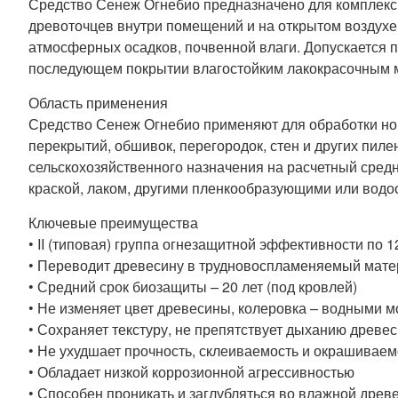
Средство Сенеж Огнебио предназначено для комплексн
древоточцев внутри помещений и на открытом воздухе 
атмосферных осадков, почвенной влаги. Допускается
последующем покрытии влагостойким лакокрасочным 
Область применения
Средство Сенеж Огнебио применяют для обработки нов
перекрытий, обшивок, перегородок, стен и других пил
сельскохозяйственного назначения на расчетный сред
краской, лаком, другими пленкообразующими или вод
Ключевые преимущества
• II (типовая) группа огнезащитной эффективности по 
• Переводит древесину в трудновоспламеняемый мат
• Средний срок биозащиты – 20 лет (под кровлей)
• Не изменяет цвет древесины, колеровка – водными 
• Сохраняет текстуру, не препятствует дыханию древе
• Не ухудшает прочность, склеиваемость и окрашивае
• Обладает низкой коррозионной агрессивностью
• Способен проникать и заглубляться во влажной древ