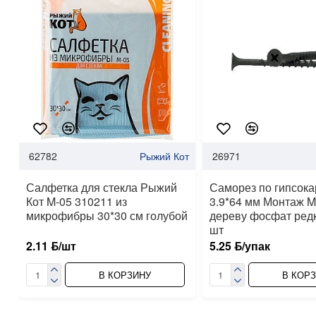
62782
Рыжий Кот
26971
Салфетка для стекла Рыжий
Саморез по гипсока
Кот M-05 310211 из
3.9*64 мм Монтаж 
микрофибры 30*30 см голубой
дереву фосфат ред
шт
2.11 ƃ/шт
5.25 ƃ/упак
В КОРЗИНУ
В КОР