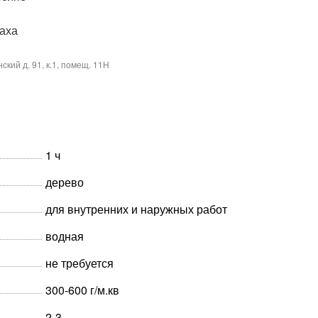
паха
кий д. 91, к.1, помещ. 11Н
1 ч
дерево
для внутренних и наружных работ
водная
не требуется
300-600 г/м.кв
2-3