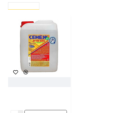
ВЫ СМОТРЕЛИ
СЕЙЧАС СМОТРЯТ
49662
Сенеж
Препарат деревозащитный
Сенеж Огнебио 10 кг
61.99 ƃ/шт