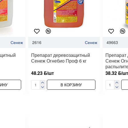
Сенеж
2616
Сенеж
49663
ащитный
Препарат деревозащитный
Препарат
Сенеж Огнебио Проф 6 кг
Сенеж Ог
распылител
48.23 ƃ/шт
38.32 ƃ/ш
ЗИНУ
В КОРЗИНУ