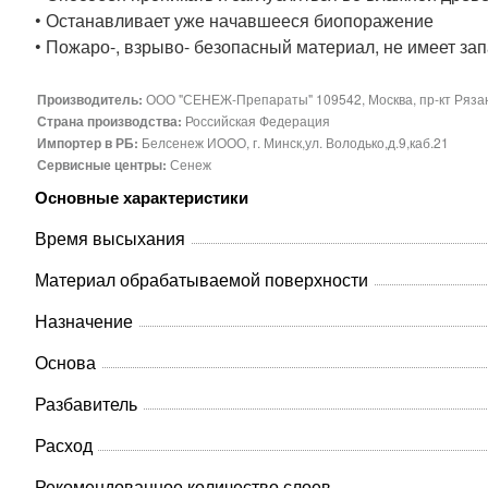
• Останавливает уже начавшееся биопоражение
• Пожаро-, взрыво- безопасный материал, не имеет за
Производитель:
ООО "СЕНЕЖ-Препараты" 109542, Москва, пр-кт Рязанс
Страна производства:
Российская Федерация
Импортер в РБ:
Белсенеж ИООО, г. Минск,ул. Володько,д.9,каб.21
Сервисные центры:
Сенеж
Основные характеристики
Время высыхания
Материал обрабатываемой поверхности
Назначение
Основа
Разбавитель
Расход
Рекомендованное количество слоев