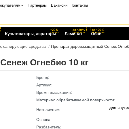
окупателям
Партнёрам
Вакансии
Контакты
-20%
до -20%
до -20%
Культиваторы, аэраторы
Ламинат
Обои
, санирующие средства
Препарат деревозащитный Сенеж Огнеби
Сенеж Огнебио 10 кг
Бренд:
Артикул:
Время высыхания:
Материал обрабатываемой поверхности:
для внутр
Назначение:
Основа:
Разбавитель: