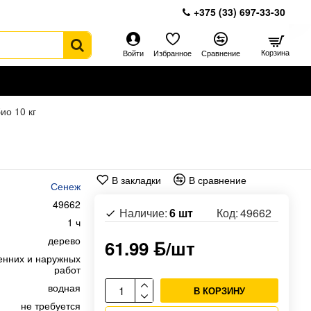
+375 (33) 697-33-30
Корзина
Войти
Избранное
Сравнение
о 10 кг
В закладки
В сравнение
Сенеж
49662
Наличие:
6 шт
Код:
49662
1 ч
дерево
61.99 ƃ/шт
енних и наружных
работ
водная
В КОРЗИНУ
не требуется