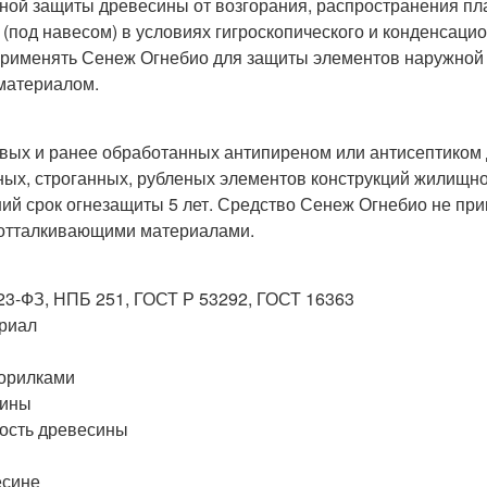
ой защиты древесины от возгорания, распространения пла
(под навесом) в условиях гигроскопического и конденсацио
 применять Сенеж Огнебио для защиты элементов наружно
материалом.
ых и ранее обработанных антипиреном или антисептиком д
еных, строганных, рубленых элементов конструкций жилищно
ний срок огнезащиты 5 лет. Средство Сенеж Огнебио не пр
оотталкивающими материалами.
123-ФЗ, НПБ 251, ГОСТ Р 53292, ГОСТ 16363
ериал
морилками
сины
мость древесины
есине