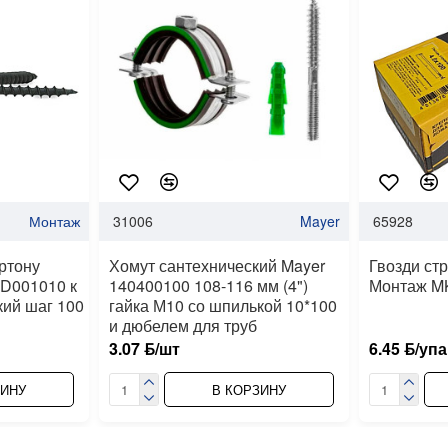
Монтаж
31006
Mayer
65928
ртону
Хомут сантехнический Mayer
Гвозди ст
MD001010 к
140400100 108-116 мм (4")
Монтаж MK
кий шаг 100
гайка М10 со шпилькой 10*100
и дюбелем для труб
3.07 ƃ/шт
6.45 ƃ/упа
ЗИНУ
В КОРЗИНУ