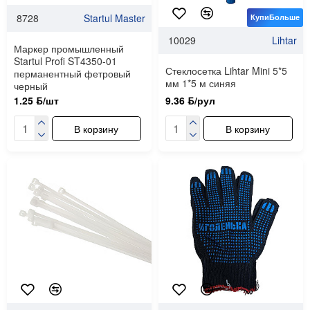
8728
Startul Master
КупиБольше
10029
Lihtar
Маркер промышленный
Startul Profi ST4350-01
Стеклосетка Lihtar Mini 5*5
перманентный фетровый
мм 1*5 м синяя
черный
1.25 ƃ/шт
9.36 ƃ/рул
В корзину
В корзину