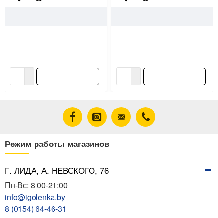
13244
Lida
96035
Farbitex
Эмаль Lida ПФ-115 зеленая 1
Эмаль алкидная Farbitex
кг
ПФ-115 хаки 1.8 кг
13.57 ƃ/шт
20.13 ƃ/шт
В корзину
В корзину
Режим работы магазинов
Г. ЛИДА, А. НЕВСКОГО, 76
Пн-Вс: 8:00-21:00
info@igolenka.by
8 (0154) 64-46-31