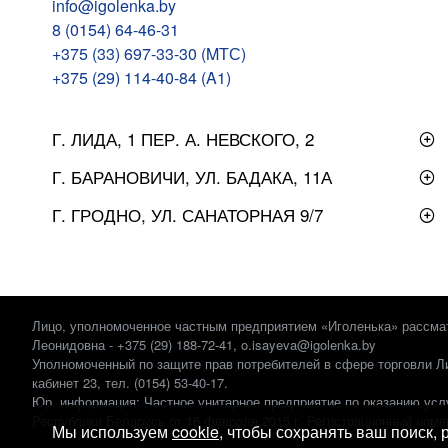
info@igolenka.by
8 (0154) 64-46-31
+375 (33) 697-33-30 (MТС)
+375 (29) 114-40-84 (A1)
Г. ЛИДА, 1 ПЕР. А. НЕВСКОГО, 2
Г. БАРАНОВИЧИ, УЛ. БАДАКА, 11А
Г. ГРОДНО, УЛ. САНАТОРНАЯ 9/7
Лицо, уполномоченное частным предприятием «Иголенька» рассмат
Леонидовна - +375 (29) 188-72-41, o.isayeva@igolenka.by
Уполномоченный по защите прав потребителей в сфере торговли Ли
кабинет 23, тел. (0154) 53-40-17.
Юр. информация: Частное унитарное предприятие по оказанию услу
Республики Беларусь от 16 февраля 2015 г. Регистрационный номер:
Мы используем
cookie
, чтобы сохранять ваш поиск,