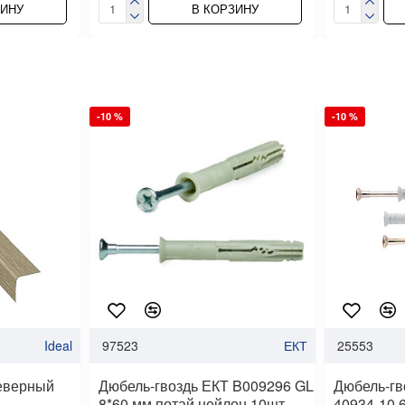
ЗИНУ
В КОРЗИНУ
-10 %
-10 %
Ideal
97523
ЕКТ
25553
северный
Дюбель-гвоздь ЕКТ B009296 GL
Дюбель-гво
8*60 мм потай нейлон 10шт
40934-10 