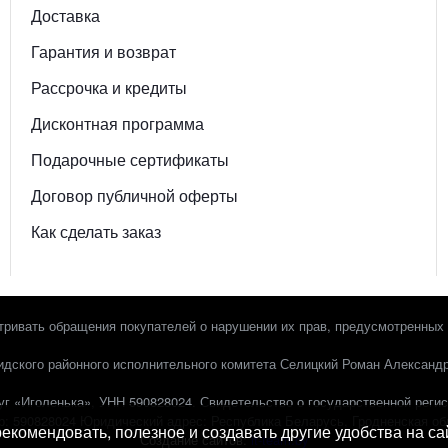
Доставка
Гарантия и возврат
Рассрочка и кредиты
Дисконтная программа
Подарочные сертификаты
Договор публичной оферты
Как сделать заказ
ривать обращения покупателей о нарушении их прав, предусмотренных 
дского районного исполнительного комитета Селицкий Роман Александро
г «Иголенька», УНН 590828024. Свидетельство о государственной регис
 ‎590828024 Юридический адрес: Республика Беларусь, Гродненская обл.,
 рекомендовать, полезное и создавать другие удобства на с
Создание сайтов:
it-team.by