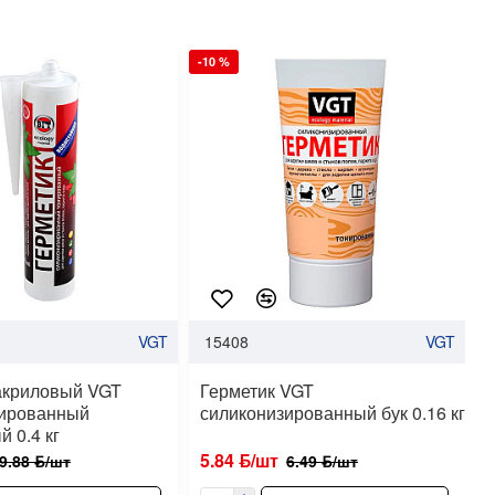
-10 %
-
VGT
15408
VGT
акриловый VGT
Герметик VGT
зированный
силиконизированный бук 0.16 кг
 0.4 кг
к
5.84 ƃ/шт
9.88 ƃ/шт
6.49 ƃ/шт