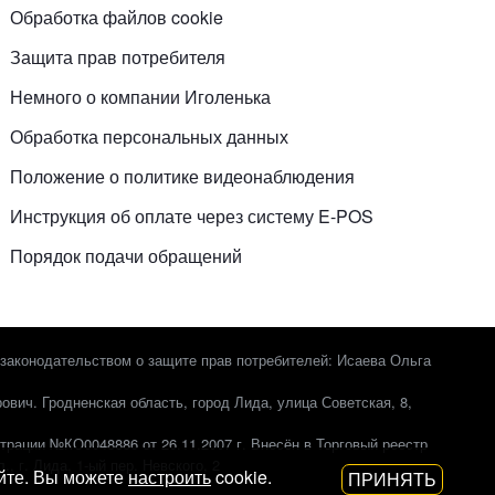
Обработка файлов cookie
Защита прав потребителя
Немного о компании Иголенька
Обработка персональных данных
Положение о политике видеонаблюдения
Инструкция об оплате через систему E-POS
Порядок подачи обращений
законодательством о защите прав потребителей: Исаева Ольга
вич. Гродненская область, город Лида, улица Советская, 8,
трации №КО0048886 от 26.11.2007 г. Внесён в Торговый реестр
 г. Лида, 1-ый пер. Невского, 2
айте. Вы можете
настроить
cookie.
ПРИНЯТЬ