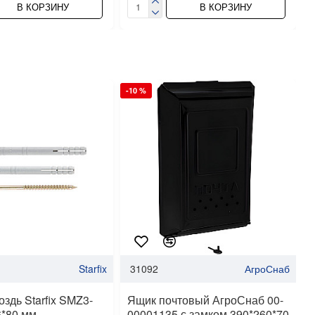
В КОРЗИНУ
В КОРЗИНУ
-10 %
-
Starfix
31092
АгроСнаб
здь Starfix SMZ3-
Ящик почтовый АгроСнаб 00-
6*80 мм
00001135 с замком 390*260*70