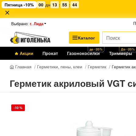
Пятница -10%
00
дн
13
:
55
:
44
Выбрано:
г. Лида
П
Каталог
до -20%
До -20%
🔥 Акции
Прокат
Газонокосилки
Триммеры
Герметики, пены, клеи
Герметик
Герметик ак
Главная
Герметик акриловый VGT си
-10 %