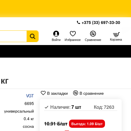
+375 (33) 697-33-30
Корзина
Войти
Избранное
Сравнение
кг
В закладки
В сравнение
VGT
6695
Наличие:
7 шт
Код:
7263
универсальный
0.4 кг
10.91 ƃ/шт
Выгода: 1.09 ƃ/шт
сосна