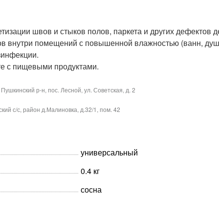
тизации швов и стыков полов, паркета и других дефекто
ов внутри помещений с повышенной влажностью (ванн, душе
зинфекции.
те с пищевыми продуктами.
ушкинский р-н, пос. Лесной, ул. Советская, д. 2
й с/с, район д.Малиновка, д.32/1, пом. 42
универсальный
0.4 кг
сосна