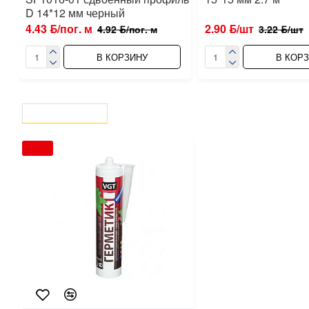
D 14*12 мм черный
4.43 ƃ/пог. м
2.90 ƃ/шт
4.92 ƃ/пог. м
3.22 ƃ/шт
В КОРЗИНУ
В КОР
ВЫ СМОТРЕЛИ
СЕЙЧАС СМОТРЯТ
-10 %