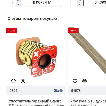
В КОРЗИНУ
В КОР
С этим товаром покупают
-10 %
-10 %
2825
Starfix
54578
Уплотнитель гаражный Starfix
Угол Ideal 213 дуб 
SF1016-01 сдвоенный профиль
15*15 мм 2.7 м