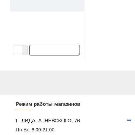
7263
VGT
Герметик акриловый VGT
силиконизированный сосна 0.4
кг
9.82 ƃ/шт
10.91 ƃ/шт
В КОРЗИНУ
Режим работы магазинов
Г. ЛИДА, А. НЕВСКОГО, 76
Пн-Вс: 8:00-21:00