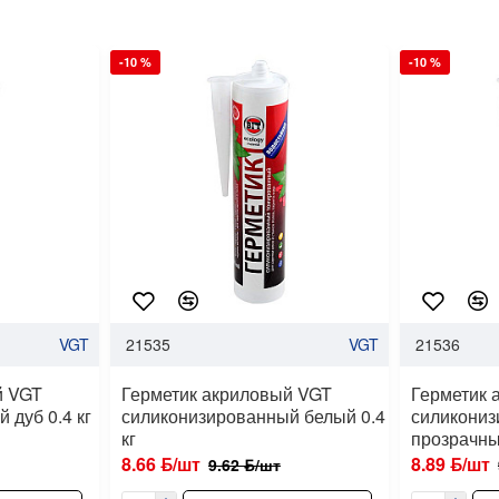
-10 %
-10 %
VGT
21535
VGT
21536
й VGT
Герметик акриловый VGT
Герметик 
 дуб 0.4 кг
силиконизированный белый 0.4
силикони
кг
прозрачный
8.66 ƃ/шт
8.89 ƃ/шт
9.62 ƃ/шт