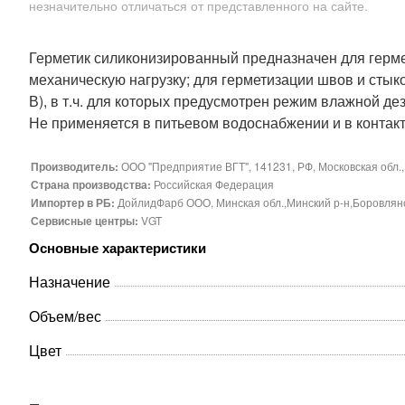
незначительно отличаться от представленного на сайте.
Герметик силиконизированный предназначен для герме
механическую нагрузку; для герметизации швов и стык
В), в т.ч. для которых предусмотрен режим влажной де
Не применяется в питьевом водоснабжении и в контак
Производитель:
ООО "Предприятие ВГТ", 141231, РФ, Московская обл., П
Страна производства:
Российская Федерация
Импортер в РБ:
ДойлидФарб ООО, Минская обл.,Минский р-н,Боровлянски
Сервисные центры:
VGT
Основные характеристики
Назначение
Объем/вес
Цвет