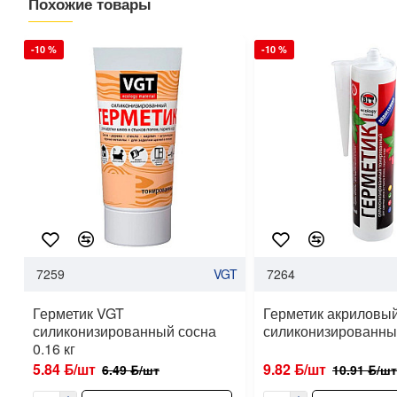
Похожие товары
-10 %
-10 %
7259
VGT
7264
Герметик VGT
Герметик акриловы
силиконизированный сосна
силиконизированный
0.16 кг
5.84 ƃ/шт
9.82 ƃ/шт
6.49 ƃ/шт
10.91 ƃ/шт