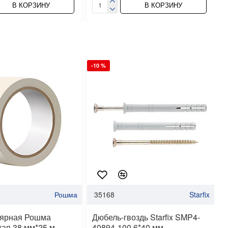
В КОРЗИНУ
В КОРЗИНУ
-10 %
-
Рошма
35168
Starfix
лярная Рошма
Дюбель-гвоздь Starfix SMP4-
кая 38 мм*25 м
40894-100 6*40 мм