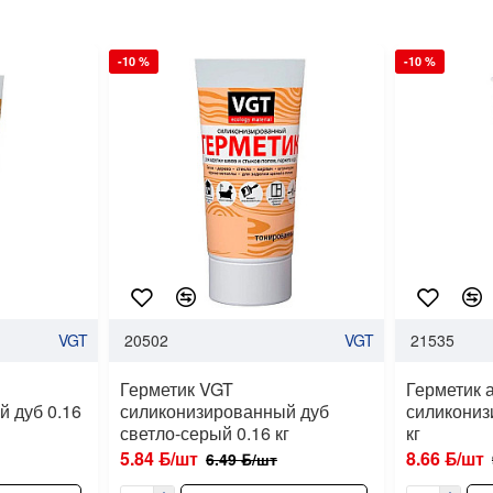
-10 %
-10 %
VGT
20502
VGT
21535
Герметик VGT
Герметик 
 дуб 0.16
силиконизированный дуб
силикониз
светло-серый 0.16 кг
кг
5.84 ƃ/шт
8.66 ƃ/шт
6.49 ƃ/шт