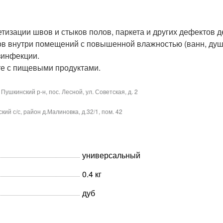
тизации швов и стыков полов, паркета и других дефекто
ов внутри помещений с повышенной влажностью (ванн, душе
зинфекции.
те с пищевыми продуктами.
ушкинский р-н, пос. Лесной, ул. Советская, д. 2
й с/с, район д.Малиновка, д.32/1, пом. 42
универсальный
0.4 кг
дуб