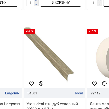
ЗИНУ
В КОРЗИНУ
-10 %
-10 %
Largomix
54581
Ideal
72412
я Largomix
Угол Ideal 213 дуб северный
Лента ма
20*20 мм 2.7 м
влагостой