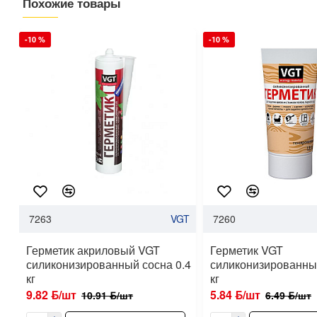
Похожие товары
-10 %
-10 %
7263
VGT
7260
Герметик акриловый VGT
Герметик VGT
силиконизированный сосна 0.4
силиконизированный
кг
кг
9.82 ƃ/шт
5.84 ƃ/шт
10.91 ƃ/шт
6.49 ƃ/шт