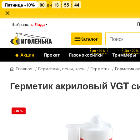
Пятница -10%
00
дн
13
:
55
:
44
Выбрано:
г. Лида
П
Каталог
до -20%
До -20%
🔥 Акции
Прокат
Газонокосилки
Триммеры
Герметики, пены, клеи
Герметик
Герметик ак
Главная
Герметик акриловый VGT си
-10 %