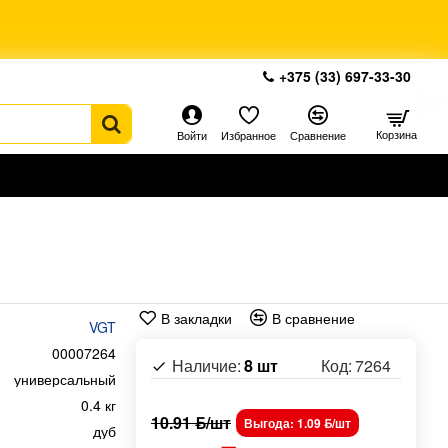
+375 (33) 697-33-30
Корзина
Войти
Избранное
Сравнение
В закладки
В сравнение
VGT
00007264
Наличие:
8 шт
Код:
7264
универсальный
0.4 кг
10.91 ƃ/шт
Выгода: 1.09 ƃ/шт
дуб