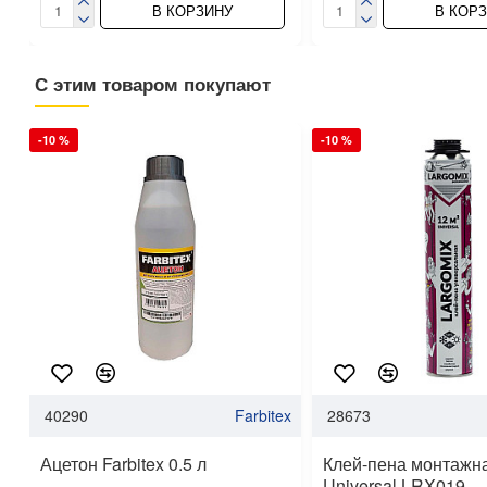
В КОРЗИНУ
В КОР
С этим товаром покупают
-10 %
-10 %
40290
Farbitex
28673
Ацетон Farbitex 0.5 л
Клей-пена монтажна
Universal LRX019