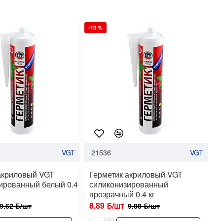
-10 %
-
VGT
21536
VGT
акриловый VGT
Герметик акриловый VGT
ированный белый 0.4
силиконизированный
прозрачный 0.4 кг
0
8.89 ƃ/шт
9.62 ƃ/шт
9.88 ƃ/шт