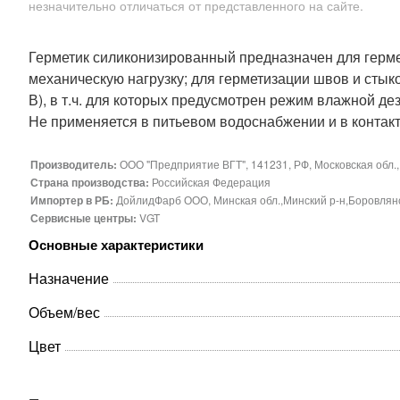
незначительно отличаться от представленного на сайте.
Герметик силиконизированный предназначен для герме
механическую нагрузку; для герметизации швов и стык
В), в т.ч. для которых предусмотрен режим влажной де
Не применяется в питьевом водоснабжении и в контак
Производитель:
ООО "Предприятие ВГТ", 141231, РФ, Московская обл., П
Страна производства:
Российская Федерация
Импортер в РБ:
ДойлидФарб ООО, Минская обл.,Минский р-н,Боровлянски
Сервисные центры:
VGT
Основные характеристики
Назначение
Объем/вес
Цвет