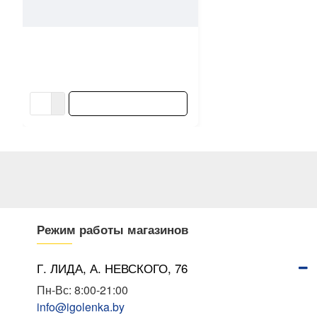
7264
VGT
Герметик акриловый VGT
силиконизированный дуб 0.4 кг
9.82 ƃ/шт
10.91 ƃ/шт
В КОРЗИНУ
Режим работы магазинов
Г. ЛИДА, А. НЕВСКОГО, 76
Пн-Вс: 8:00-21:00
info@igolenka.by