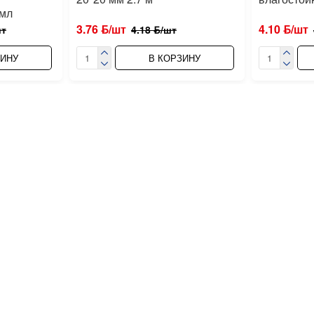
 мл
3.76 ƃ/шт
4.10 ƃ/шт
шт
4.18 ƃ/шт
ЗИНУ
В КОРЗИНУ