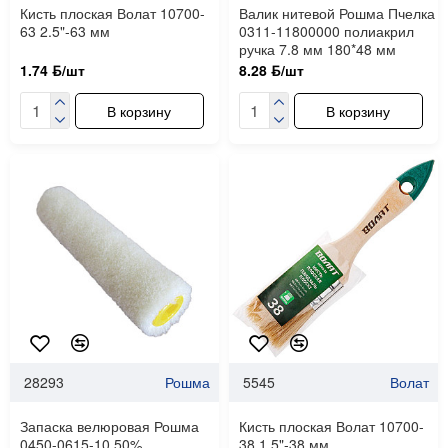
Кисть плоская Волат 10700-
Валик нитевой Рошма Пчелка
63 2.5"-63 мм
0311-11800000 полиакрил
ручка 7.8 мм 180*48 мм
1.74 ƃ/шт
8.28 ƃ/шт
В корзину
В корзину
28293
Рошма
5545
Волат
Запаска велюровая Рошма
Кисть плоская Волат 10700-
0450-0615-10 50%
38 1.5"-38 мм