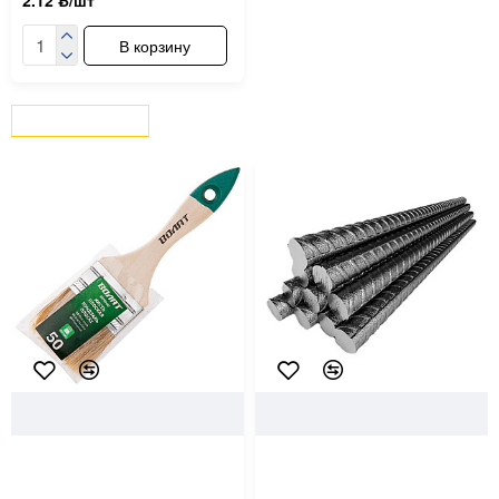
2.12 ƃ/шт
В корзину
ВЫ СМОТРЕЛИ
СЕЙЧАС СМОТРЯТ
5098
Волат
58557
Кисть плоская Волат 10700-
Арматура рифленая 12 мм 1
50 2"-50 мм
шт - 2.925 м