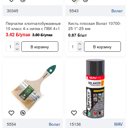
30345
5543
Волат
Перчатки хлопчатобумажные
Кисть плоская Волат 10700-
10 класс 4-х нитка с ПВХ 4+1
25 1"-25 мм
3.42 ƃ/упак
3.80 ƃ/упак
0.87 ƃ/шт
В корзину
В корзину
5554
Волат
15136
MAV