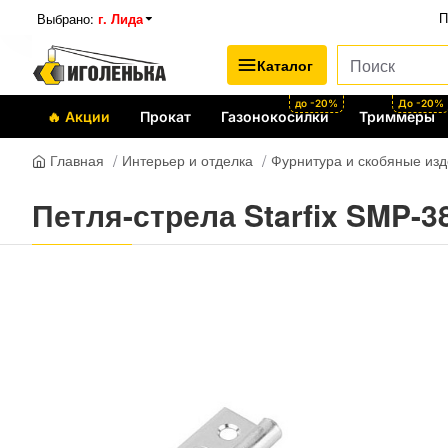
Выбрано:
г. Лида
П
Каталог
до -20%
До -20%
🔥 Акции
Прокат
Газонокосилки
Триммеры
Интерьер и отделка
Фурнитура и скобяные из
Главная
Петля-стрела Starfix SMP-3