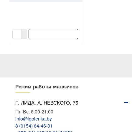
Петля-стрела Starfix SMP-
38867-1 100 мм белый цинк
3.39 ƃ/шт
В КОРЗИНУ
Режим работы магазинов
Г. ЛИДА, А. НЕВСКОГО, 76
Пн-Вс: 8:00-21:00
info@igolenka.by
8 (0154) 64-46-31