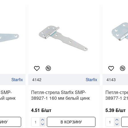
Starfix
4142
Starfix
4143
x SMP-
Петля-стрела Starfix SMP-
Петля-стре
ый цинк
38927-1 160 мм белый цинк
38977-1 2
4.51 ƃ/шт
5.39 ƃ/шт
ЗИНУ
В КОРЗИНУ