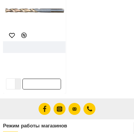
94861
Makita
Сверло по металлу Makita D-
29701 M-force 6.5*63101 мм
9.12 ƃ/шт
В корзину
Режим работы магазинов